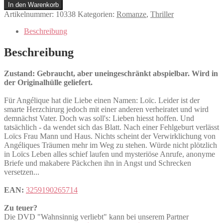
verliebt
In den Warenkorb
Menge
Artikelnummer:
10338
Kategorien:
Romanze
,
Thriller
Beschreibung
Beschreibung
Zustand: Gebraucht, aber uneingeschränkt abspielbar. Wird in
der Originalhülle geliefert.
Für Angélique hat die Liebe einen Namen: Loïc. Leider ist der
smarte Herzchirurg jedoch mit einer anderen verheiratet und wird
demnächst Vater. Doch was soll's: Lieben hiesst hoffen. Und
tatsächlich - da wendet sich das Blatt. Nach einer Fehlgeburt verlässt
Loïcs Frau Mann und Haus. Nichts scheint der Verwirklichung von
Angéliques Träumen mehr im Weg zu stehen. Würde nicht plötzlich
in Loïcs Leben alles schief laufen und mysteriöse Anrufe, anonyme
Briefe und makabere Päckchen ihn in Angst und Schrecken
versetzen...
EAN:
3259190265714
Zu teuer?
Die DVD "Wahnsinnig verliebt" kann bei unserem Partner