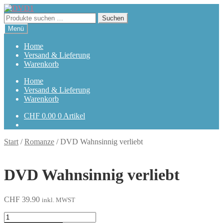
Zur
Zum
Navigation
Inhalt
Suchen
Suchen
springen
springen
nach:
Menü
Home
Versand & Lieferung
Warenkorb
Home
Versand & Lieferung
Warenkorb
CHF
0.00
0 Artikel
Start
/
Romanze
/
DVD Wahnsinnig verliebt
DVD Wahnsinnig verliebt
CHF
39.90
inkl. MWST
Wahnsinnig