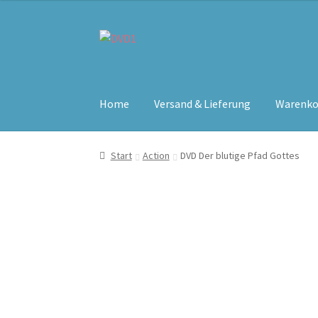
Zur
Zum
Navigation
Inhalt
springen
springen
Home
Versand & Lieferung
Warenko
Start
Action
DVD Der blutige Pfad Gottes