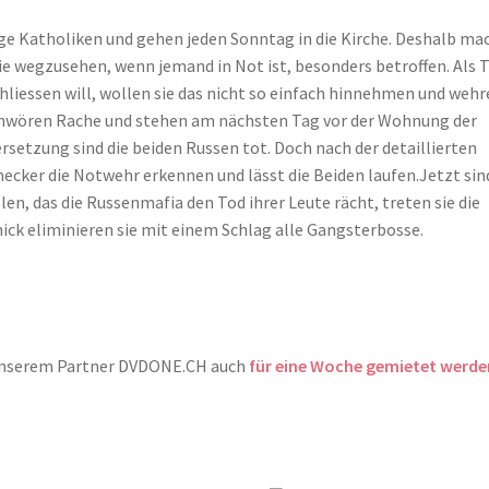
ge Katholiken und gehen jeden Sonntag in die Kirche. Deshalb ma
ie wegzusehen, wenn jemand in Not ist, besonders betroffen. Als 
liessen will, wollen sie das nicht so einfach hinnehmen und wehr
 schwören Rache und stehen am nächsten Tag vor der Wohnung der
setzung sind die beiden Russen tot. Doch nach der detaillierten
cker die Notwehr erkennen und lässt die Beiden laufen.Jetzt sind
len, das die Russenmafia den Tod ihrer Leute rächt, treten sie die
hick eliminieren sie mit einem Schlag alle Gangsterbosse.
i unserem Partner DVDONE.CH auch
für eine Woche gemietet werde