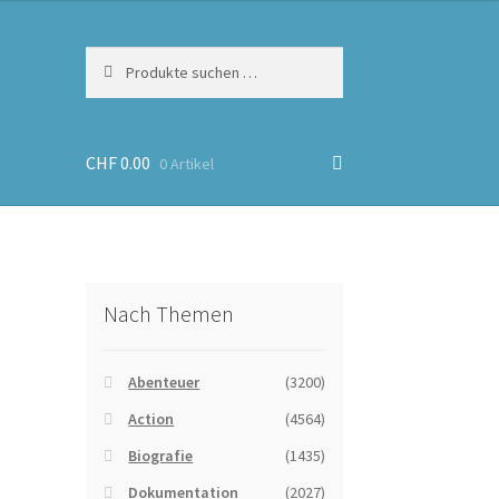
Suchen
Suchen
nach:
CHF
0.00
0 Artikel
Nach Themen
Abenteuer
(3200)
Action
(4564)
Biografie
(1435)
Dokumentation
(2027)