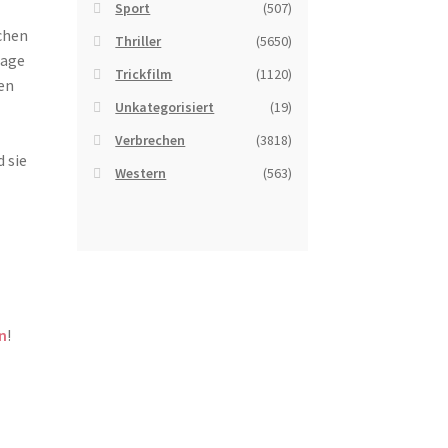
Sport
(507)
chen
Thriller
(5650)
Tage
Trickfilm
(1120)
en
Unkategorisiert
(19)
Verbrechen
(3818)
 sie
Western
(563)
n
!