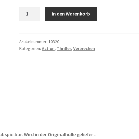
Der
In den Warenkorb
blutige
Pfad
Gottes
Menge
Artikelnummer:
10320
Kategorien:
Action
,
Thriller
,
Verbrechen
pielbar. Wird in der Originalhülle geliefert.