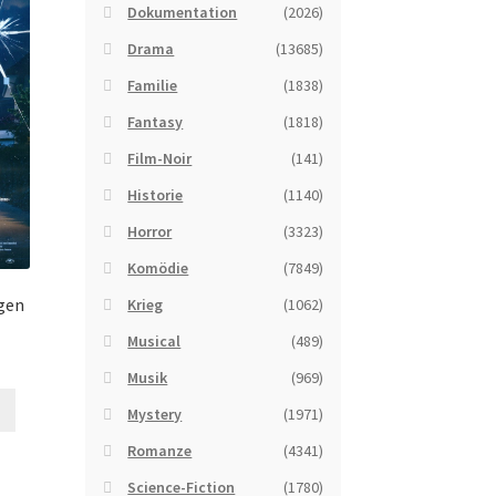
Dokumentation
(2026)
Drama
(13685)
Familie
(1838)
Fantasy
(1818)
Film-Noir
(141)
Historie
(1140)
Horror
(3323)
Komödie
(7849)
egen
Krieg
(1062)
Musical
(489)
Musik
(969)
Mystery
(1971)
Romanze
(4341)
Science-Fiction
(1780)