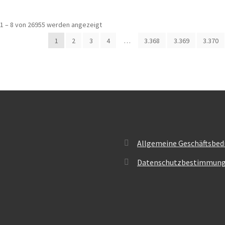
Nach
1 – 8 von 26955 werden angezeigt
Beliebtheit
1
2
3
4
…
3.368
3.369
3.370
sortiert
Allgemeine Geschäftsbed
Datenschutzbestimmun