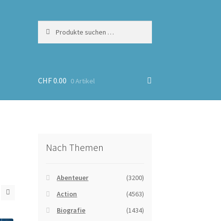
Suchen
Suchen
nach:
CHF
0.00
0 Artikel
Nach Themen
Abenteuer
(3200)
Action
(4563)
Biografie
(1434)