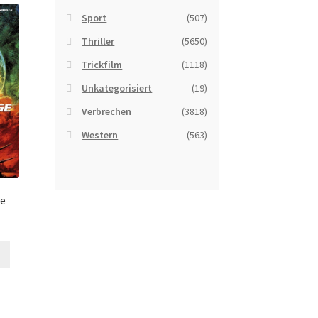
Sport
(507)
Thriller
(5650)
Trickfilm
(1118)
Unkategorisiert
(19)
Verbrechen
(3818)
Western
(563)
ge