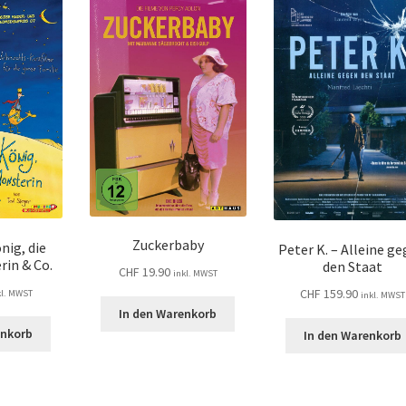
Zuckerbaby
nig, die
Peter K. – Alleine g
rin & Co.
den Staat
CHF
19.90
inkl. MWST
CHF
159.90
kl. MWST
inkl. MWST
In den Warenkorb
enkorb
In den Warenkorb