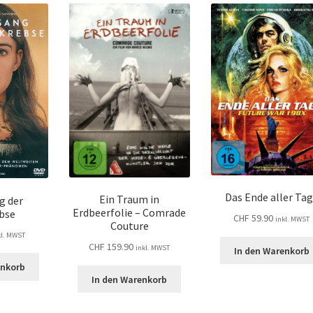
Das Ende aller Ta
Ein Traum in
g der
Erdbeerfolie – Comrade
ebse
CHF
59.90
inkl. MWST
Couture
kl. MWST
CHF
159.90
inkl. MWST
In den Warenkorb
enkorb
In den Warenkorb