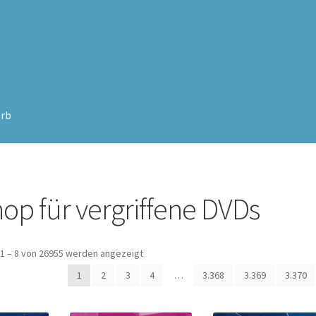
rb
op für vergriffene DVDs
Nach
1 – 8 von 26955 werden angezeigt
Beliebtheit
1
2
3
4
…
3.368
3.369
3.370
sortiert