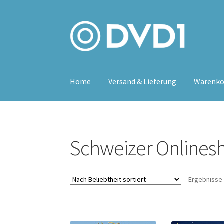
Zur
Zum
Navigation
Inhalt
springen
springen
Home
Versand & Lieferung
Warenko
Schweizer Onlinesh
Ergebnisse 