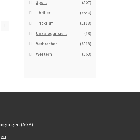
Sport
(507)
Thriller
(5650)
Trickfilm
(1118)
Unkategorisiert
(19)
Verbrechen
(3818)
Western
(563)
ingungen (AGB)
gen