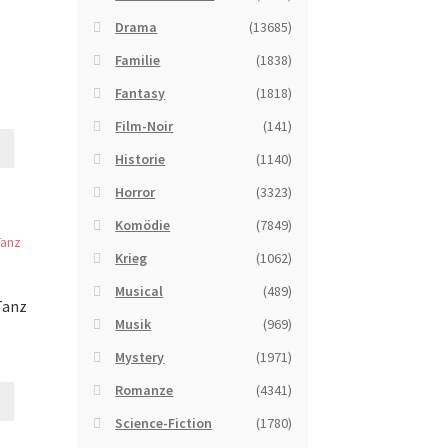
Drama
(13685)
Familie
(1838)
Fantasy
(1818)
Film-Noir
(141)
Historie
(1140)
Horror
(3323)
Komödie
(7849)
Krieg
(1062)
Musical
(489)
Tanz
Musik
(969)
Mystery
(1971)
Romanze
(4341)
Science-Fiction
(1780)