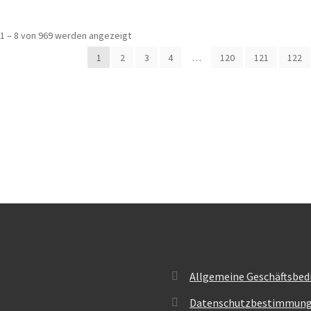
Nach
1 – 8 von 969 werden angezeigt
Beliebtheit
1
2
3
4
…
120
121
122
sortiert
Allgemeine Geschäftsbed
Datenschutzbestimmun