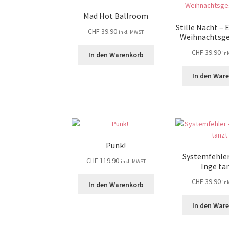
Mad Hot Ballroom
Stille Nacht – 
CHF
39.90
inkl. MWST
Weihnachtsge
CHF
39.90
in
In den Warenkorb
In den War
Punk!
Systemfehle
CHF
119.90
inkl. MWST
Inge ta
CHF
39.90
in
In den Warenkorb
In den War