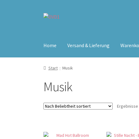
Zur
Zum
Navigation
Inhalt
springen
springen
Home
Versand & Lieferung
Warenko
Start
Musik
Musik
Ergebnisse 