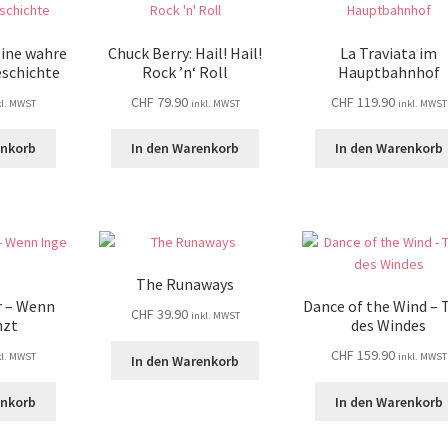
Eine wahre
Chuck Berry: Hail! Hail!
La Traviata im
schichte
Rock ’n‘ Roll
Hauptbahnhof
CHF
79.90
CHF
119.90
kl. MWST
inkl. MWST
inkl. MWST
enkorb
In den Warenkorb
In den Warenkorb
The Runaways
r – Wenn
Dance of the Wind – 
CHF
39.90
inkl. MWST
nzt
des Windes
CHF
159.90
kl. MWST
inkl. MWST
In den Warenkorb
enkorb
In den Warenkorb