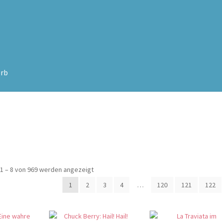
rb
Nach
1 – 8 von 969 werden angezeigt
Beliebtheit
1
2
3
4
…
120
121
122
sortiert