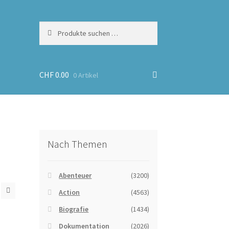
Suchen
Suchen
nach:
CHF
0.00
0 Artikel
Nach Themen
Abenteuer
(3200)
Action
(4563)
Biografie
(1434)
Dokumentation
(2026)