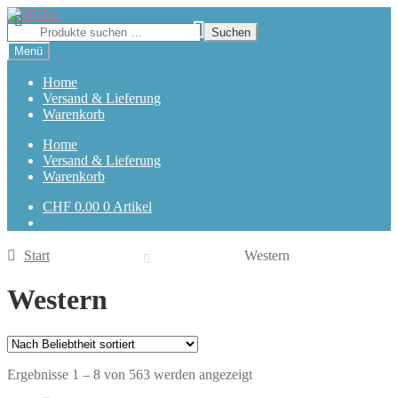
Zur
Zum
Navigation
Inhalt
Suchen
Suchen
springen
springen
nach:
Menü
Home
Versand & Lieferung
Warenkorb
Home
Versand & Lieferung
Warenkorb
CHF
0.00
0 Artikel
Start
Western
Western
Nach
Ergebnisse 1 – 8 von 563 werden angezeigt
Beliebtheit