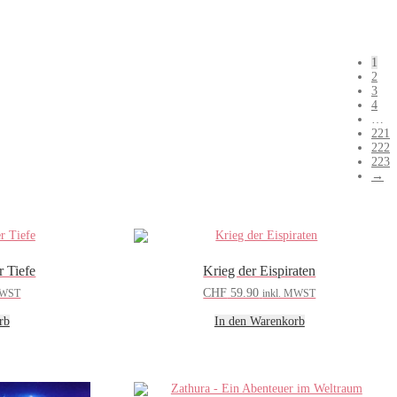
1
2
3
4
…
221
222
223
→
r Tiefe
Krieg der Eispiraten
CHF
59.90
MWST
inkl. MWST
rb
In den Warenkorb