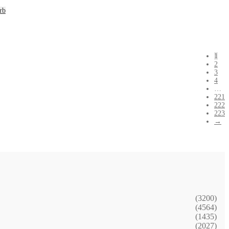
rb
1
2
3
4
…
221
222
223
→
(3200)
(4564)
(1435)
(2027)