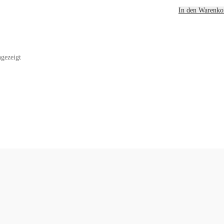
In den Warenko
Nach
gezeigt
Beliebtheit
sortiert