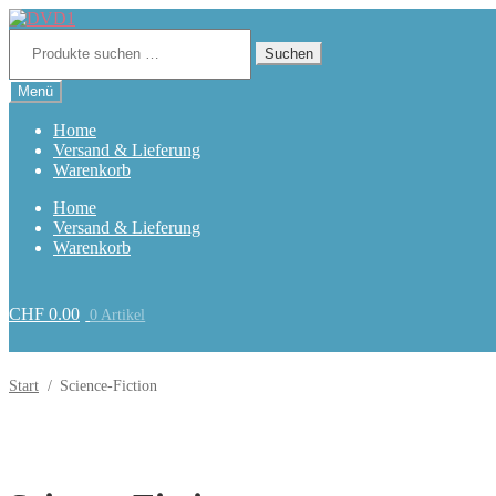
Zur
Zum
Navigation
Inhalt
Suchen
nach:
Suchen
springen
springen
Menü
Home
Versand & Lieferung
Warenkorb
Home
Versand & Lieferung
Warenkorb
CHF
0.00
0 Artikel
Start
/
Science-Fiction