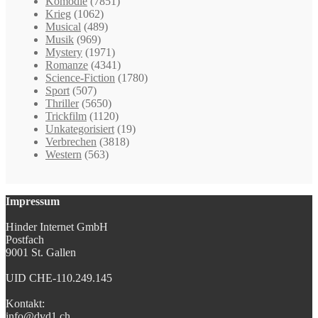
Komödie
(7851)
Krieg
(1062)
Musical
(489)
Musik
(969)
Mystery
(1971)
Romanze
(4341)
Science-Fiction
(1780)
Sport
(507)
Thriller
(5650)
Trickfilm
(1120)
Unkategorisiert
(19)
Verbrechen
(3818)
Western
(563)
Impressum
Hinder Internet GmbH
Postfach
9001 St. Gallen
UID CHE-110.249.145
Kontakt:
info@dvd1.ch