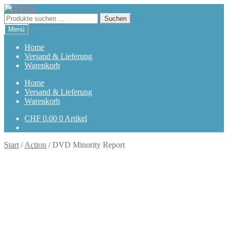
Zur
Zum
Navigation
Inhalt
Suchen
Suchen
springen
springen
nach:
Menü
Home
Versand & Lieferung
Warenkorb
Home
Versand & Lieferung
Warenkorb
CHF
0.00
0 Artikel
Start
/
Action
/
DVD Minority Report