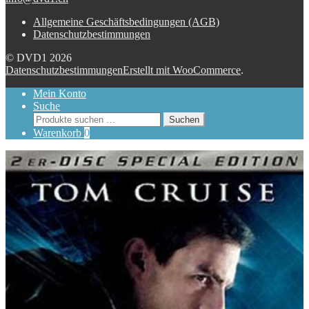
Allgemeine Geschäftsbedingungen (AGB)
Datenschutzbestimmungen
© DVD1 2026
Datenschutzbestimmungen
Erstellt mit WooCommerce
.
Mein Konto
Suche
Suchen
Suchen
nach:
Warenkorb
0