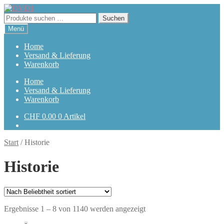
Zur
Zum
Navigation
Inhalt
Suchen
Suchen
springen
springen
nach:
Menü
Home
Versand & Lieferung
Warenkorb
Home
Versand & Lieferung
Warenkorb
CHF
0.00
0 Artikel
Start
/
Historie
Historie
Nach
Ergebnisse 1 – 8 von 1140 werden angezeigt
Beliebtheit