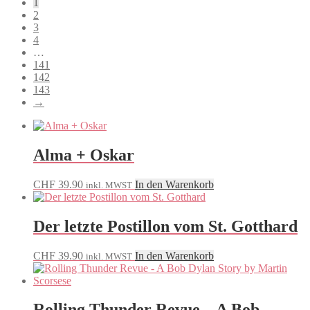
1
sortiert
2
3
4
…
141
142
143
→
Alma + Oskar
CHF
39.90
In den Warenkorb
inkl. MWST
Der letzte Postillon vom St. Gotthard
CHF
39.90
In den Warenkorb
inkl. MWST
Rolling Thunder Revue – A Bob