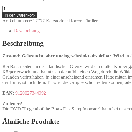
Legend
of
In den Warenkorb
the
Artikelnummer:
17777
Kategorien:
Horror
,
Thriller
Bog
-
Beschreibung
Das
Sumpfmonster
Beschreibung
Menge
Zustand: Gebraucht, aber uneingeschränkt abspielbar. Wird in de
Bei Bauarbeiten an der irländischen Grenze wird ein uralter Körper g
Körper erwacht und bahnt sich daraufhin einen Weg durch die Wälder
Gründen verirrt haben, in einer anscheinend einsamen Hütte mitten 
der Hütte, ist nicht fern. Er wird die Gruppe schon retten können, ode
EAN:
9120027344992
Zu teuer?
Die DVD "Legend of the Bog - Das Sumpfmonster" kann bei uns
Ähnliche Produkte