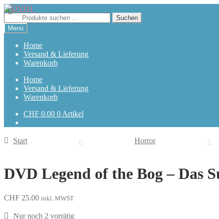
Zur
Zum
Navigation
Inhalt
Suchen
Suchen
springen
springen
nach:
Menü
Home
Versand & Lieferung
Warenkorb
Home
Versand & Lieferung
Warenkorb
CHF
0.00
0 Artikel
Start
Horror
DVD Legend of the Bog – Das 
CHF
25.00
inkl. MWST
Nur noch 2 vorrätig