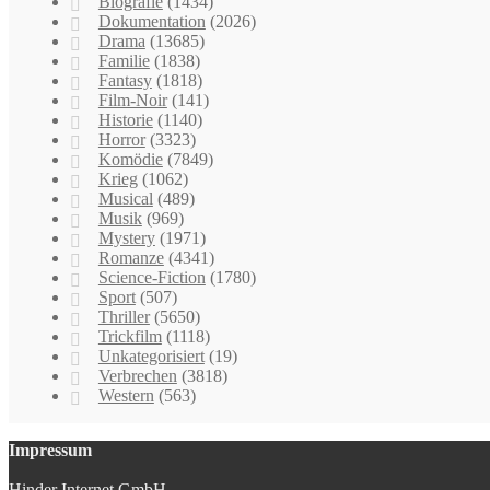
Biografie
(1434)
Dokumentation
(2026)
Drama
(13685)
Familie
(1838)
Fantasy
(1818)
Film-Noir
(141)
Historie
(1140)
Horror
(3323)
Komödie
(7849)
Krieg
(1062)
Musical
(489)
Musik
(969)
Mystery
(1971)
Romanze
(4341)
Science-Fiction
(1780)
Sport
(507)
Thriller
(5650)
Trickfilm
(1118)
Unkategorisiert
(19)
Verbrechen
(3818)
Western
(563)
Impressum
Hinder Internet GmbH