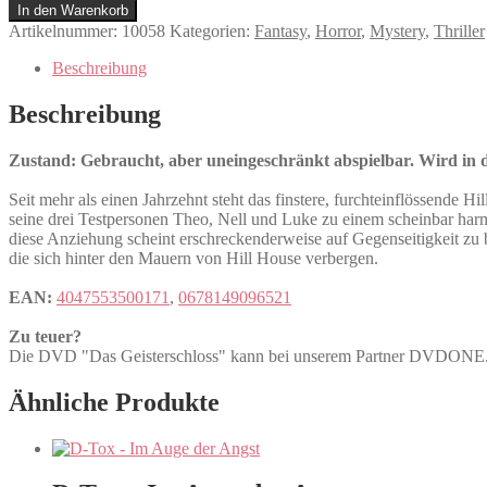
Geisterschloss
In den Warenkorb
Menge
Artikelnummer:
10058
Kategorien:
Fantasy
,
Horror
,
Mystery
,
Thriller
Beschreibung
Beschreibung
Zustand: Gebraucht, aber uneingeschränkt abspielbar. Wird in de
Seit mehr als einen Jahrzehnt steht das finstere, furchteinflössende
seine drei Testpersonen Theo, Nell und Luke zu einem scheinbar har
diese Anziehung scheint erschreckenderweise auf Gegenseitigkeit zu b
die sich hinter den Mauern von Hill House verbergen.
EAN:
4047553500171
,
0678149096521
Zu teuer?
Die DVD "Das Geisterschloss" kann bei unserem Partner DVDON
Ähnliche Produkte