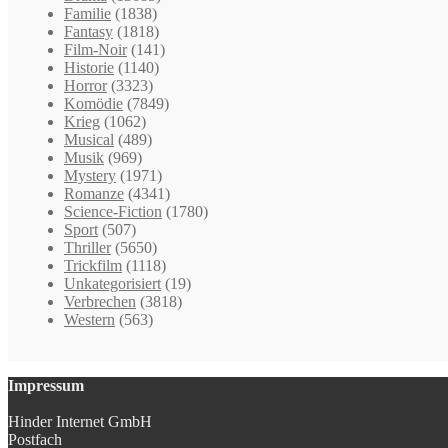
Familie
(1838)
Fantasy
(1818)
Film-Noir
(141)
Historie
(1140)
Horror
(3323)
Komödie
(7849)
Krieg
(1062)
Musical
(489)
Musik
(969)
Mystery
(1971)
Romanze
(4341)
Science-Fiction
(1780)
Sport
(507)
Thriller
(5650)
Trickfilm
(1118)
Unkategorisiert
(19)
Verbrechen
(3818)
Western
(563)
Impressum
Hinder Internet GmbH
Postfach