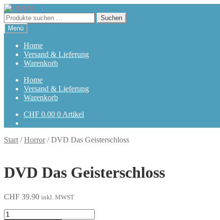
Zur
Zum
Navigation
Inhalt
Suchen
Suchen
springen
springen
nach:
Menü
Home
Versand & Lieferung
Warenkorb
Home
Versand & Lieferung
Warenkorb
CHF
0.00
0 Artikel
Start
/
Horror
/
DVD Das Geisterschloss
DVD Das Geisterschloss
CHF
39.90
inkl. MWST
Das