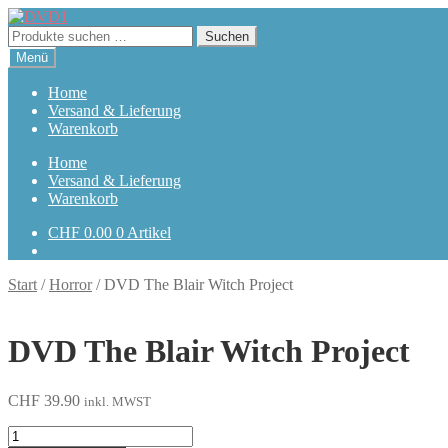
Zur
Zum
Navigation
Inhalt
Suchen
Suchen
springen
springen
nach:
Menü
Home
Versand & Lieferung
Warenkorb
Home
Versand & Lieferung
Warenkorb
CHF
0.00
0 Artikel
Start
/
Horror
/
DVD The Blair Witch Project
DVD The Blair Witch Project
CHF
39.90
inkl. MWST
The