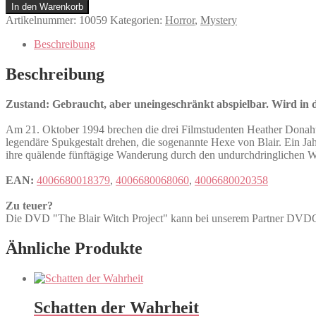
Blair
In den Warenkorb
Witch
Artikelnummer:
10059
Kategorien:
Horror
,
Mystery
Project
Menge
Beschreibung
Beschreibung
Zustand: Gebraucht, aber uneingeschränkt abspielbar. Wird in de
Am 21. Oktober 1994 brechen die drei Filmstudenten Heather Donahue
legendäre Spukgestalt drehen, die sogenannte Hexe von Blair. Ein Jah
ihre quälende fünftägige Wanderung durch den undurchdringlichen W
EAN:
4006680018379
,
4006680068060
,
4006680020358
Zu teuer?
Die DVD "The Blair Witch Project" kann bei unserem Partner D
Ähnliche Produkte
Schatten der Wahrheit