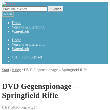
Zur
Zum
Navigation
Inhalt
Suchen
Suchen
springen
springen
nach:
Menü
Home
Versand & Lieferung
Warenkorb
Home
Versand & Lieferung
Warenkorb
CHF
0.00
0 Artikel
Start
/
Krieg
/
DVD Gegenspionage – Springfield Rifle
DVD Gegenspionage –
Springfield Rifle
CHF
59.90
inkl. MWST