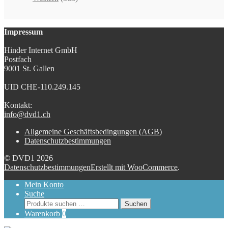
Impressum
Hinder Internet GmbH
Postfach
9001 St. Gallen
UID CHE-110.249.145
Kontakt:
info@dvd1.ch
Allgemeine Geschäftsbedingungen (AGB)
Datenschutzbestimmungen
© DVD1 2026
Datenschutzbestimmungen
Erstellt mit WooCommerce
.
Mein Konto
Suche
Suchen
Suchen
nach:
Warenkorb
0