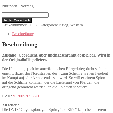
Nur noch 1 vorrätig
Gegenspionage
-
In den Warenkorb
Springfield
Artikelnummer:
30558
Kategorien:
Krieg
,
Western
Rifle
Menge
Beschreibung
Beschreibung
Zustand: Gebraucht, aber uneingeschränkt abspielbar. Wird in
der Originalhülle geliefert.
Die Handlung spielt im amerikanischen Bürgerkrieg dreht sich um
einen Offizier der Nordstaatler, der ? zum Schein ? wegen Feigheit
im Kampf aujs der Armee entlassen wird. So will er einem Spion
auf die Schliche kommen, der die Lieferung von Pferden, die
dringend gebraucht werden, an die Soldaten sabotiert.
EAN:
9120052895841
Zu teuer?
Die DVD "Gegenspionage - Springfield Rifle" kann bei unserem