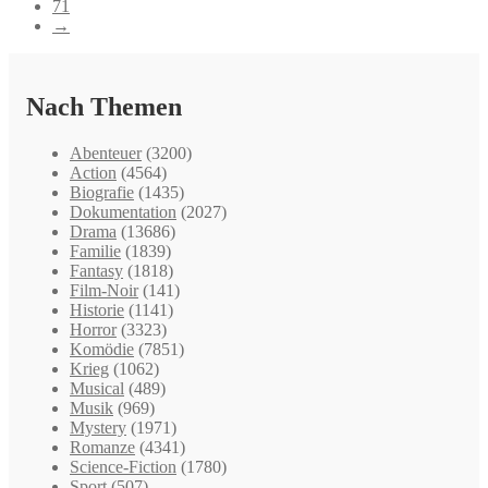
71
→
Nach Themen
Abenteuer
(3200)
Action
(4564)
Biografie
(1435)
Dokumentation
(2027)
Drama
(13686)
Familie
(1839)
Fantasy
(1818)
Film-Noir
(141)
Historie
(1141)
Horror
(3323)
Komödie
(7851)
Krieg
(1062)
Musical
(489)
Musik
(969)
Mystery
(1971)
Romanze
(4341)
Science-Fiction
(1780)
Sport
(507)