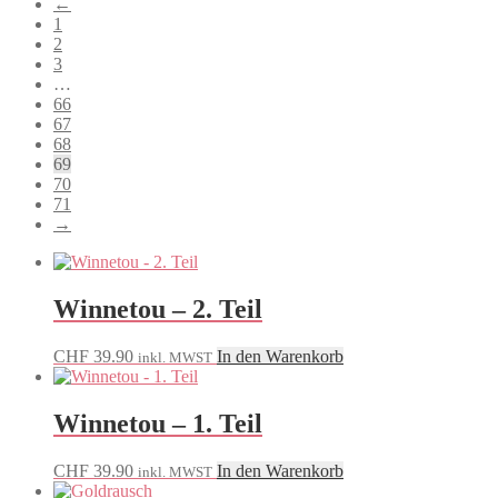
←
sortiert
1
2
3
…
66
67
68
69
70
71
→
Winnetou – 2. Teil
CHF
39.90
In den Warenkorb
inkl. MWST
Winnetou – 1. Teil
CHF
39.90
In den Warenkorb
inkl. MWST