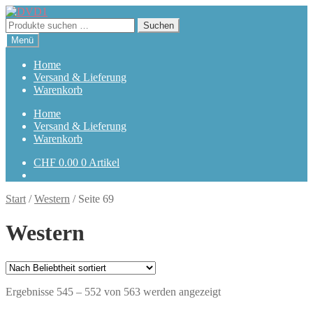
Zur
Zum
Navigation
Inhalt
Suchen
Suchen
springen
springen
nach:
Menü
Home
Versand & Lieferung
Warenkorb
Home
Versand & Lieferung
Warenkorb
CHF
0.00
0 Artikel
Start
/
Western
/
Seite 69
Western
Nach
Ergebnisse 545 – 552 von 563 werden angezeigt
Beliebtheit