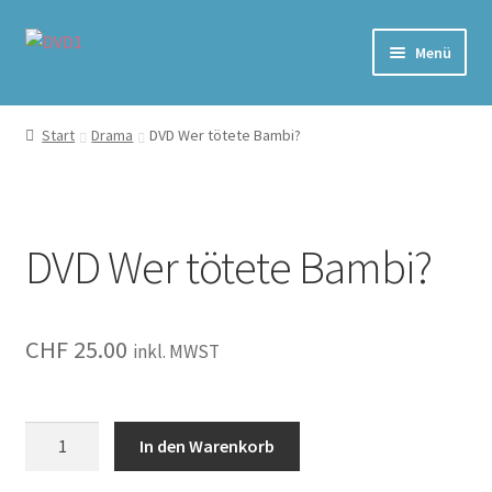
Zur
Zum
Menü
Navigation
Inhalt
springen
springen
Home
Start
Drama
DVD Wer tötete Bambi?
Versand & Lieferung
Warenkorb
DVD Wer tötete Bambi?
CHF
25.00
inkl. MWST
Wer
In den Warenkorb
tötete
Bambi?