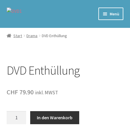
Zur
Zum
Menü
Navigation
Inhalt
springen
springen
Home
Start
Drama
DVD Enthüllung
Versand & Lieferung
Warenkorb
DVD Enthüllung
CHF
79.90
inkl. MWST
Enthüllung
In den Warenkorb
Menge