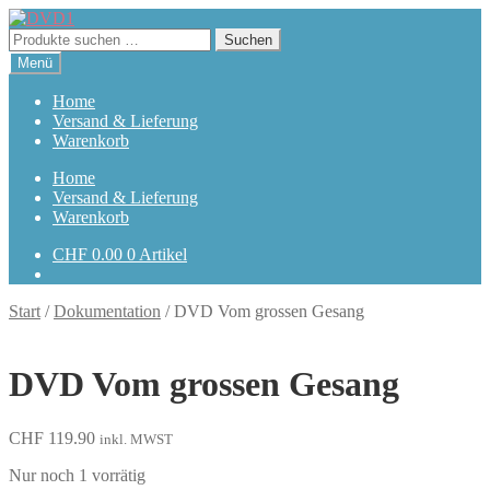
Zur
Zum
Navigation
Inhalt
Suchen
Suchen
springen
springen
nach:
Menü
Home
Versand & Lieferung
Warenkorb
Home
Versand & Lieferung
Warenkorb
CHF
0.00
0 Artikel
Start
/
Dokumentation
/
DVD Vom grossen Gesang
DVD Vom grossen Gesang
CHF
119.90
inkl. MWST
Nur noch 1 vorrätig