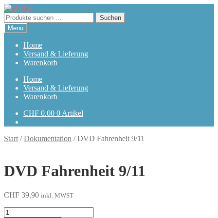
Zur
Zum
Navigation
Inhalt
Suchen
Suchen
springen
springen
nach:
Menü
Home
Versand & Lieferung
Warenkorb
Home
Versand & Lieferung
Warenkorb
CHF
0.00
0 Artikel
Start
/
Dokumentation
/
DVD Fahrenheit 9/11
DVD Fahrenheit 9/11
CHF
39.90
inkl. MWST
Fahrenheit