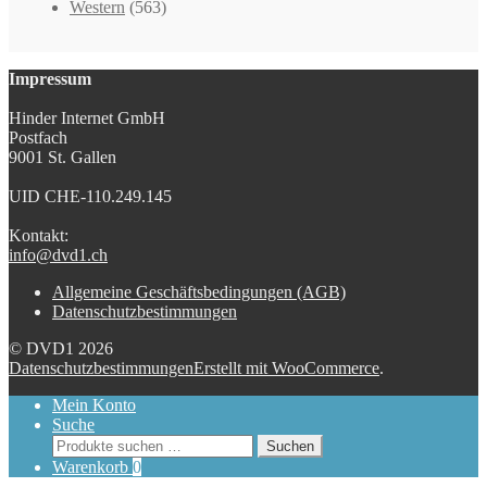
Western
(563)
Impressum
Hinder Internet GmbH
Postfach
9001 St. Gallen
UID CHE-110.249.145
Kontakt:
info@dvd1.ch
Allgemeine Geschäftsbedingungen (AGB)
Datenschutzbestimmungen
© DVD1 2026
Datenschutzbestimmungen
Erstellt mit WooCommerce
.
Mein Konto
Suche
Suchen
Suchen
nach:
Warenkorb
0