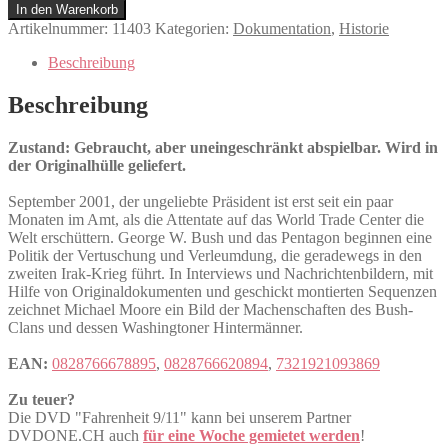
9/11
In den Warenkorb
Menge
Artikelnummer:
11403
Kategorien:
Dokumentation
,
Historie
Beschreibung
Beschreibung
Zustand: Gebraucht, aber uneingeschränkt abspielbar. Wird in
der Originalhülle geliefert.
September 2001, der ungeliebte Präsident ist erst seit ein paar
Monaten im Amt, als die Attentate auf das World Trade Center die
Welt erschüttern. George W. Bush und das Pentagon beginnen eine
Politik der Vertuschung und Verleumdung, die geradewegs in den
zweiten Irak-Krieg führt. In Interviews und Nachrichtenbildern, mit
Hilfe von Originaldokumenten und geschickt montierten Sequenzen
zeichnet Michael Moore ein Bild der Machenschaften des Bush-
Clans und dessen Washingtoner Hintermänner.
EAN:
0828766678895
,
0828766620894
,
7321921093869
Zu teuer?
Die DVD "Fahrenheit 9/11" kann bei unserem Partner
DVDONE.CH auch
für eine Woche gemietet werden
!