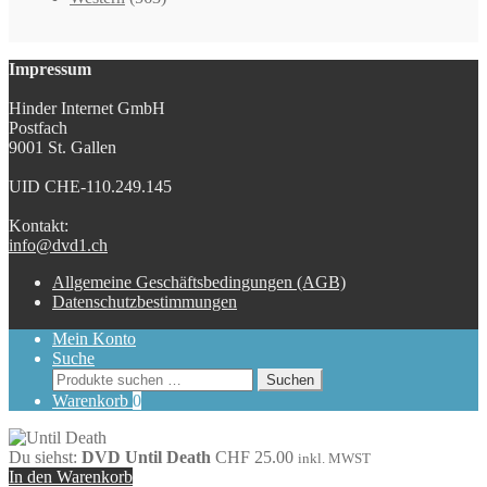
Impressum
Hinder Internet GmbH
Postfach
9001 St. Gallen
UID CHE-110.249.145
Kontakt:
info@dvd1.ch
Allgemeine Geschäftsbedingungen (AGB)
Datenschutzbestimmungen
Mein Konto
Suche
Suchen
Suchen
nach:
Warenkorb
0
Du siehst:
DVD Until Death
CHF
25.00
inkl. MWST
In den Warenkorb