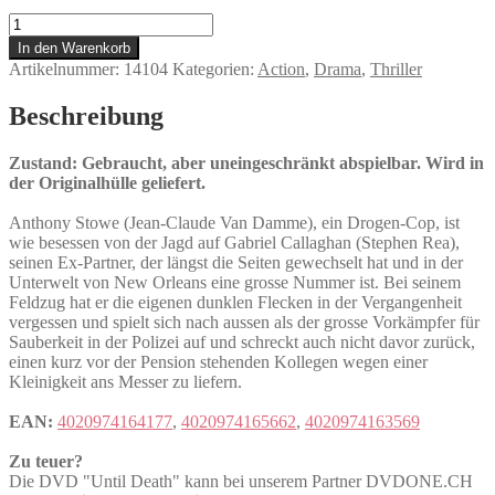
Until
Death
In den Warenkorb
Menge
Artikelnummer:
14104
Kategorien:
Action
,
Drama
,
Thriller
Beschreibung
Zustand: Gebraucht, aber uneingeschränkt abspielbar. Wird in
der Originalhülle geliefert.
Anthony Stowe (Jean-Claude Van Damme), ein Drogen-Cop, ist
wie besessen von der Jagd auf Gabriel Callaghan (Stephen Rea),
seinen Ex-Partner, der längst die Seiten gewechselt hat und in der
Unterwelt von New Orleans eine grosse Nummer ist. Bei seinem
Feldzug hat er die eigenen dunklen Flecken in der Vergangenheit
vergessen und spielt sich nach aussen als der grosse Vorkämpfer für
Sauberkeit in der Polizei auf und schreckt auch nicht davor zurück,
einen kurz vor der Pension stehenden Kollegen wegen einer
Kleinigkeit ans Messer zu liefern.
EAN:
4020974164177
,
4020974165662
,
4020974163569
Zu teuer?
Die DVD "Until Death" kann bei unserem Partner DVDONE.CH