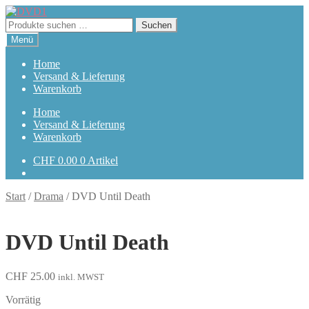
Zur
Zum
Navigation
Inhalt
Suchen
Suchen
springen
springen
nach:
Menü
Home
Versand & Lieferung
Warenkorb
Home
Versand & Lieferung
Warenkorb
CHF
0.00
0 Artikel
Start
/
Drama
/
DVD Until Death
DVD Until Death
CHF
25.00
inkl. MWST
Vorrätig