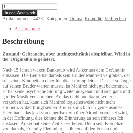
Therapie
für
In den Warenkorb
Wikinger
Artikelnummer:
44331
Kategorien:
Drama
,
Komödie
,
Verbrechen
Menge
Beschreibung
Beschreibung
Zustand: Gebraucht, aber uneingeschränkt abspielbar. Wird in
der Originalhülle geliefert.
Nach 15 Jahren wegen Bankraub wird Anker aus dem Gefängnis
entlassen. Die Beute hat damals sein Bruder Manfred vergraben, der
seit seiner Kindheit an einer Identitätsstörung leidet. Dass er so lange
auf seinen Bruder warten musste, ist Manfred nicht gut bekommen.
Er hat seine psychische Störung weiter ausgebaut und sich ganz und
gar der Musik verschrieben. An das Geld und daran, wo er es
vergraben hat, kann sich Manfred logischerweise nicht mehr
erinnern. Anker bringt seinen Bruder zurück in ihr gemeinsames
Elternhaus, das jetzt von einer Boxerin über Airbnb vermietet wird,
in der Hoffnung, dies könnte die Erinnerung an sein früheres Ich
auslösen. Anker hat keine Zeit zu verlieren. Denn sein Komplize
von damals, Friendly Flemming, ist ihnen auf den Fersen und