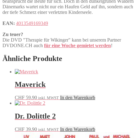
beansprucht die Beute für sich. Doch in den dunkelgrünen Wäldern
Dänemarks wartet nicht nur ein Haufen Geld auf ihn, sondern auch
der tiefe Schmerz einer verletzten Kinderseele.
EAN:
4013549169349
Zu teuer?
Die DVD "Therapie für Wikinger" kann bei unserem Partner
DVDONE.CH auch
für eine Woche gemietet werden
!
Ähnliche Produkte
Maverick
CHF
59.90
In den Warenkorb
inkl. MWST
Dr. Dolittle 2
CHF
39.90
In den Warenkorb
inkl. MWST