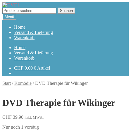
Zur
Zum
Navigation
Inhalt
Suchen
Suchen
springen
springen
nach:
Menü
Home
Versand & Lieferung
Warenkorb
Home
Versand & Lieferung
Warenkorb
CHF
0.00
0 Artikel
Start
/
Komödie
/
DVD Therapie für Wikinger
DVD Therapie für Wikinger
CHF
39.90
inkl. MWST
Nur noch 1 vorrätig