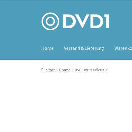
Zur
Zum
Navigation
Inhalt
springen
springen
Home
Versand & Lieferung
Warenko
Start
Drama
DVD Der Medicus 2