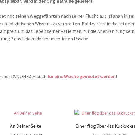
pielbar. Wird in der Originalhülle geliefert.
det mit seinen Weggefährten nach seiner Flucht aus Isfahan in se
 medizinischen Wissens zu verbreiten. Bald wird er in die Intrige
kämpfen: um das Leben seiner Patienten, für die Anerkennung sein
rung ? das Leiden der menschlichen Psyche.
Partner DVDONE.CH auch
für eine Woche gemietet werden
!
An Deiner Seite
Einer flog über das Kuckucks
CHF
59.90
CHF
59.90