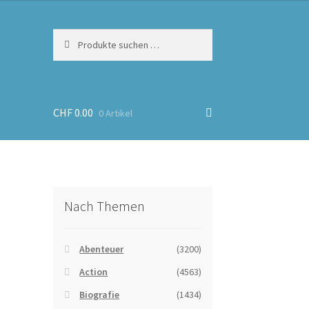
Suchen
Suchen
nach:
CHF
0.00
0 Artikel
Nach Themen
Abenteuer
(3200)
Action
(4563)
Biografie
(1434)