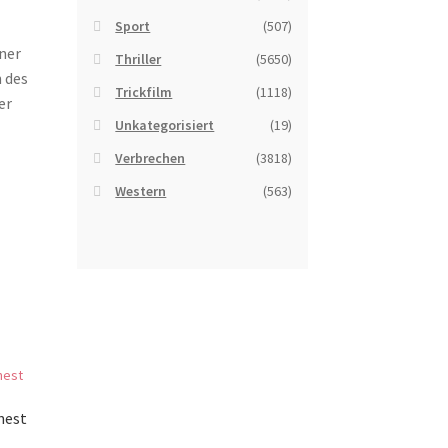
Sport
(507)
iner
Thriller
(5650)
n des
Trickfilm
(1118)
er
Unkategorisiert
(19)
Verbrechen
(3818)
Western
(563)
nest