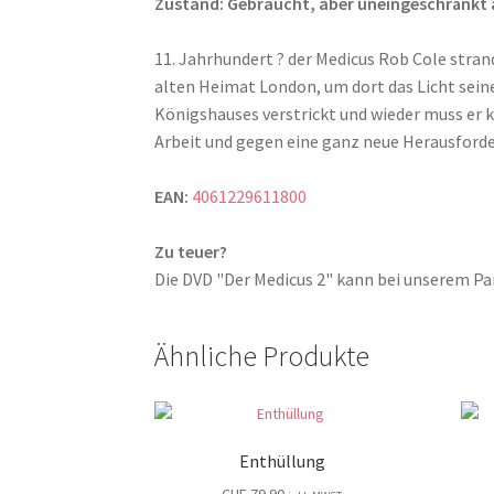
Zustand: Gebraucht, aber uneingeschränkt abs
11. Jahrhundert ? der Medicus Rob Cole stran
alten Heimat London, um dort das Licht seines
Königshauses verstrickt und wieder muss er 
Arbeit und gegen eine ganz neue Herausforde
EAN:
4061229611800
Zu teuer?
Die DVD "Der Medicus 2" kann bei unserem 
Ähnliche Produkte
Enthüllung
CHF
79.90