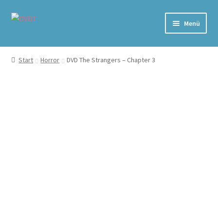
Zur
Zum
Menü
Navigation
Inhalt
springen
springen
Home
Start
Horror
DVD The Strangers – Chapter 3
Versand & Lieferung
Warenkorb