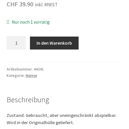
CHF
39.90
inkl. MWST
Nur noch 1 vorrätig
The
In den Warenkorb
Strangers
-
Chapter
3
Artikelnummer:
44341
Kategorie:
Horror
Menge
Beschreibung
Zustand: Gebraucht, aber uneingeschränkt abspielbar.
Wird in der Originalhülle geliefert.