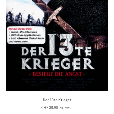
Der 13te Krieger
CHF
39.90
inkl. MWST