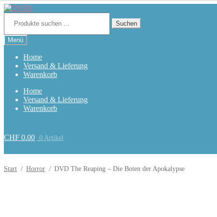
Zur
Zum
Navigation
Inhalt
Suchen
nach:
Suchen
springen
springen
Menü
Home
Versand & Lieferung
Warenkorb
Home
Versand & Lieferung
Warenkorb
CHF
0.00
0 Artikel
Start
/
Horror
/
DVD The Reaping – Die Boten der Apokalypse