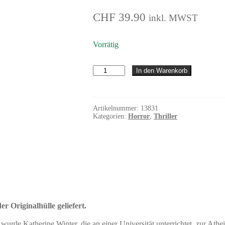
CHF
39.90
inkl. MWST
Vorrätig
The
In den Warenkorb
Reaping
-
Die
Boten
Artikelnummer:
13831
der
Kategorien:
Horror
,
Thriller
Apokalypse
Menge
r Originalhülle geliefert.
 wurde Katherine Winter, die an einer Universität unterrichtet, zur Ath