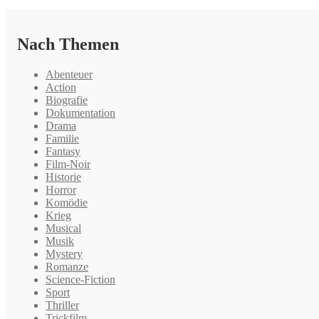
Nach Themen
Abenteuer
Action
Biografie
Dokumentation
Drama
Familie
Fantasy
Film-Noir
Historie
Horror
Komödie
Krieg
Musical
Musik
Mystery
Romanze
Science-Fiction
Sport
Thriller
Trickfilm