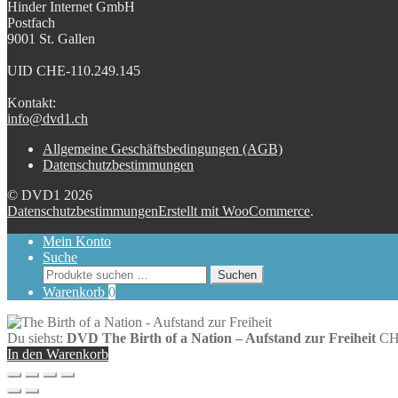
Hinder Internet GmbH
Postfach
9001 St. Gallen
UID CHE-110.249.145
Kontakt:
info@dvd1.ch
Allgemeine Geschäftsbedingungen (AGB)
Datenschutzbestimmungen
© DVD1 2026
Datenschutzbestimmungen
Erstellt mit WooCommerce
.
Mein Konto
Suche
Suchen
Suchen
nach:
Warenkorb
0
Du siehst:
DVD The Birth of a Nation – Aufstand zur Freiheit
C
In den Warenkorb