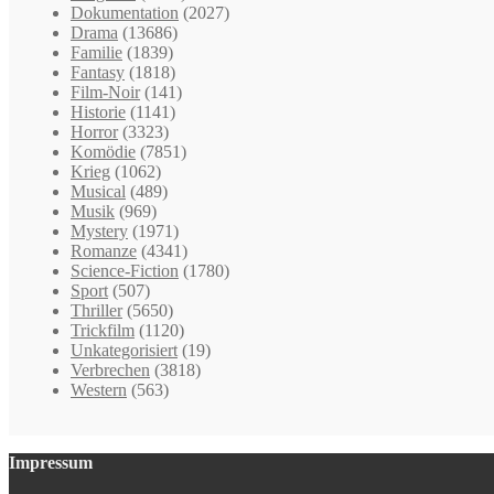
Dokumentation
(2027)
Drama
(13686)
Familie
(1839)
Fantasy
(1818)
Film-Noir
(141)
Historie
(1141)
Horror
(3323)
Komödie
(7851)
Krieg
(1062)
Musical
(489)
Musik
(969)
Mystery
(1971)
Romanze
(4341)
Science-Fiction
(1780)
Sport
(507)
Thriller
(5650)
Trickfilm
(1120)
Unkategorisiert
(19)
Verbrechen
(3818)
Western
(563)
Impressum