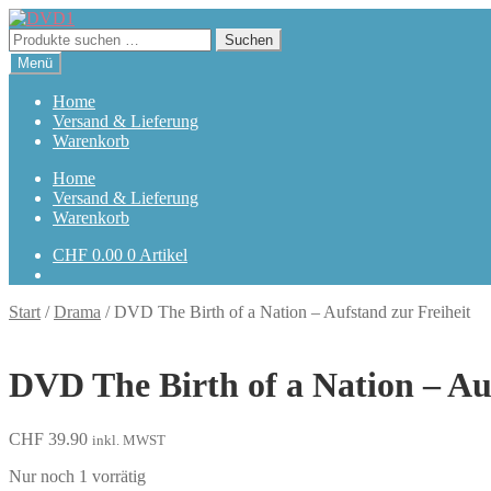
Zur
Zum
Navigation
Inhalt
Suchen
Suchen
springen
springen
nach:
Menü
Home
Versand & Lieferung
Warenkorb
Home
Versand & Lieferung
Warenkorb
CHF
0.00
0 Artikel
Start
/
Drama
/
DVD The Birth of a Nation – Aufstand zur Freiheit
DVD The Birth of a Nation – Au
CHF
39.90
inkl. MWST
Nur noch 1 vorrätig