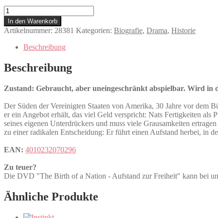
The
Birth
In den Warenkorb
of
Artikelnummer:
28381
Kategorien:
Biografie
,
Drama
,
Historie
a
Nation
Beschreibung
-
Aufstand
Beschreibung
zur
Freiheit
Zustand: Gebraucht, aber uneingeschränkt abspielbar. Wird in de
Menge
Der Süden der Vereinigten Staaten von Amerika, 30 Jahre vor dem Bürge
er ein Angebot erhält, das viel Geld verspricht: Nats Fertigkeiten a
seines eigenen Unterdrückers und muss viele Grausamkeiten ertragen bz
zu einer radikalen Entscheidung: Er führt einen Aufstand herbei, in d
EAN:
4010232070296
Zu teuer?
Die DVD "The Birth of a Nation - Aufstand zur Freiheit" kann b
Ähnliche Produkte