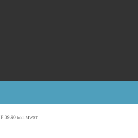
HF
39.90
inkl. MWST