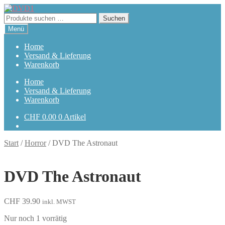
Zur
Zum
Navigation
Inhalt
Suchen
Suchen
springen
springen
nach:
Menü
Home
Versand & Lieferung
Warenkorb
Home
Versand & Lieferung
Warenkorb
CHF
0.00
0 Artikel
Start
/
Horror
/
DVD The Astronaut
DVD The Astronaut
CHF
39.90
inkl. MWST
Nur noch 1 vorrätig