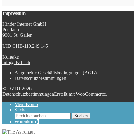
Impressum
Hinder Internet GmbH
Postfach
9001 St. Gallen
UID CHE-110.249.145
Kontakt:
info@dvd1.ch
Allgemeine Geschäftsbedingungen (AGB)
Datenschutzbestimmungen
© DVD1 2026
Datenschutzbestimmungen
Erstellt mit WooCommerce
.
Mein Konto
Suche
Suchen
Suchen
nach:
Warenkorb
0