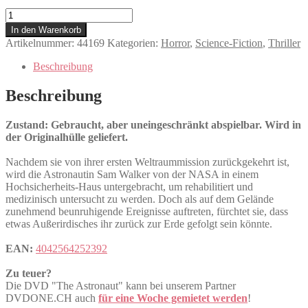
The
Astronaut
In den Warenkorb
Menge
Artikelnummer:
44169
Kategorien:
Horror
,
Science-Fiction
,
Thriller
Beschreibung
Beschreibung
Zustand: Gebraucht, aber uneingeschränkt abspielbar. Wird in
der Originalhülle geliefert.
Nachdem sie von ihrer ersten Weltraummission zurückgekehrt ist,
wird die Astronautin Sam Walker von der NASA in einem
Hochsicherheits-Haus untergebracht, um rehabilitiert und
medizinisch untersucht zu werden. Doch als auf dem Gelände
zunehmend beunruhigende Ereignisse auftreten, fürchtet sie, dass
etwas Außerirdisches ihr zurück zur Erde gefolgt sein könnte.
EAN:
4042564252392
Zu teuer?
Die DVD "The Astronaut" kann bei unserem Partner
DVDONE.CH auch
für eine Woche gemietet werden
!