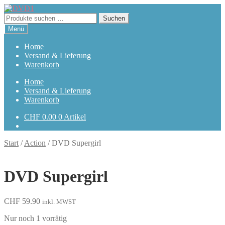
Zur
Zum
Navigation
Inhalt
Suchen
Suchen
springen
springen
nach:
Menü
Home
Versand & Lieferung
Warenkorb
Home
Versand & Lieferung
Warenkorb
CHF
0.00
0 Artikel
Start
/
Action
/
DVD Supergirl
DVD Supergirl
CHF
59.90
inkl. MWST
Nur noch 1 vorrätig