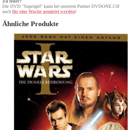
Zu teuer?
Die DVD "Supergirl" kann bei unserem Partner DVDONE.CH
auch
für eine Woche gemietet werden
!
Ähnliche Produkte