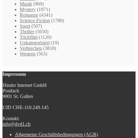
Musik
(969)
Mystery
(1971)
Romanze
(4341)
Science-Fiction
(1780)
Sport
(507)
Thriller
(5650)
Trickfilm
(1120)
Unkategorisiert
(19)
Verbrechen
(3818)
Western
(563)
Impressum
Hinder Internet GmbH
Postfach
9001 St. Gallen
UID CHE-110.249.145
Kontakt:
info@dvd1.ch
Allgemeine Geschäftsbedingungen (AGB)