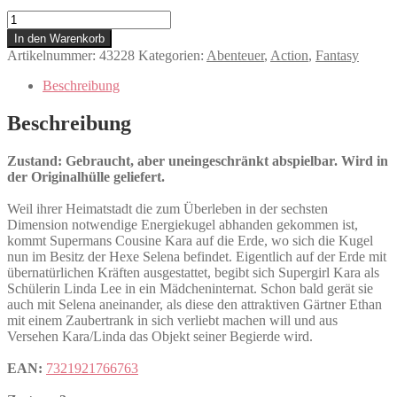
Supergirl
Menge
In den Warenkorb
Artikelnummer:
43228
Kategorien:
Abenteuer
,
Action
,
Fantasy
Beschreibung
Beschreibung
Zustand: Gebraucht, aber uneingeschränkt abspielbar. Wird in
der Originalhülle geliefert.
Weil ihrer Heimatstadt die zum Überleben in der sechsten
Dimension notwendige Energiekugel abhanden gekommen ist,
kommt Supermans Cousine Kara auf die Erde, wo sich die Kugel
nun im Besitz der Hexe Selena befindet. Eigentlich auf der Erde mit
übernatürlichen Kräften ausgestattet, begibt sich Supergirl Kara als
Schülerin Linda Lee in ein Mädcheninternat. Schon bald gerät sie
auch mit Selena aneinander, als diese den attraktiven Gärtner Ethan
mit einem Zaubertrank in sich verliebt machen will und aus
Versehen Kara/Linda das Objekt seiner Begierde wird.
EAN:
7321921766763