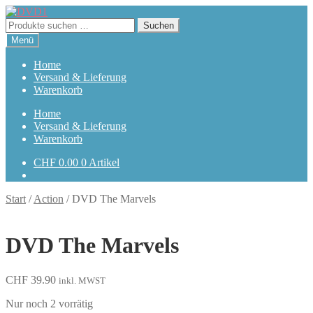
Zur
Zum
Navigation
Inhalt
Suchen
Suchen
springen
springen
nach:
Menü
Home
Versand & Lieferung
Warenkorb
Home
Versand & Lieferung
Warenkorb
CHF
0.00
0 Artikel
Start
/
Action
/
DVD The Marvels
DVD The Marvels
CHF
39.90
inkl. MWST
Nur noch 2 vorrätig