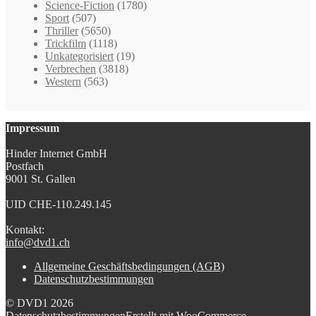
Science-Fiction
(1780)
Sport
(507)
Thriller
(5650)
Trickfilm
(1118)
Unkategorisiert
(19)
Verbrechen
(3818)
Western
(563)
Impressum
Hinder Internet GmbH
Postfach
9001 St. Gallen
UID CHE-110.249.145
Kontakt:
info@dvd1.ch
Allgemeine Geschäftsbedingungen (AGB)
Datenschutzbestimmungen
© DVD1 2026
Datenschutzbestimmungen
Erstellt mit WooCommerce
.