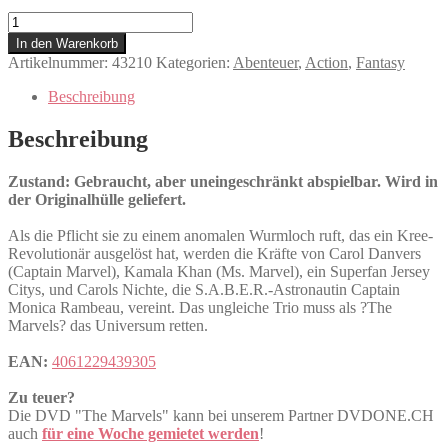
The
Marvels
In den Warenkorb
Menge
Artikelnummer:
43210
Kategorien:
Abenteuer
,
Action
,
Fantasy
Beschreibung
Beschreibung
Zustand: Gebraucht, aber uneingeschränkt abspielbar. Wird in
der Originalhülle geliefert.
Als die Pflicht sie zu einem anomalen Wurmloch ruft, das ein Kree-
Revolutionär ausgelöst hat, werden die Kräfte von Carol Danvers
(Captain Marvel), Kamala Khan (Ms. Marvel), ein Superfan Jersey
Citys, und Carols Nichte, die S.A.B.E.R.-Astronautin Captain
Monica Rambeau, vereint. Das ungleiche Trio muss als ?The
Marvels? das Universum retten.
EAN:
4061229439305
Zu teuer?
Die DVD "The Marvels" kann bei unserem Partner DVDONE.CH
auch
für eine Woche gemietet werden
!