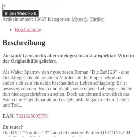
Number
23
In den Warenkorb
Menge
Artikelnummer:
13667
Kategorien:
Mystery
,
Thriller
Beschreibung
Beschreibung
Zustand: Gebraucht, aber uneingeschränkt abspielbar. Wird in
der Originalhülle geliefert.
Als Walter Sparrow den mysteriösen Roman "Die Zahl 23" - eine
Detektivgeschichte um einen Mörder - in die Finger bekommt,
ändert sich sein bis dahin beschauliches Leben schlagartig: Er ist
besessen von dem Buch und glaubt, seine eigene Lebensgeschichte
dort niedergeschrieben zu sehen. Doch zunehmend entwickelt das
Buch eine Eigendynamik und es geht alsbald ganz real um Leben
und Tod...
EAN:
7321925005578
Zu teuer?
Die DVD "Number 23" kann bei unserem Partner DVDONE.CH