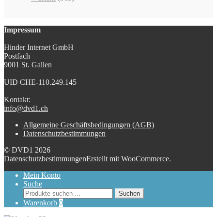
Impressum
Hinder Internet GmbH
Postfach
9001 St. Gallen
UID CHE-110.249.145
Kontakt:
info@dvd1.ch
Allgemeine Geschäftsbedingungen (AGB)
Datenschutzbestimmungen
© DVD1 2026
Datenschutzbestimmungen
Erstellt mit WooCommerce
.
Mein Konto
Suche
Suchen
Suchen
nach:
Warenkorb
0