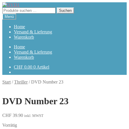
Zur
Zum
Navigation
Inhalt
Suchen
Suchen
springen
springen
nach:
Menü
Home
Versand & Lieferung
Warenkorb
Home
Versand & Lieferung
Warenkorb
CHF
0.00
0 Artikel
Start
/
Thriller
/
DVD Number 23
DVD Number 23
CHF
39.90
inkl. MWST
Vorrätig