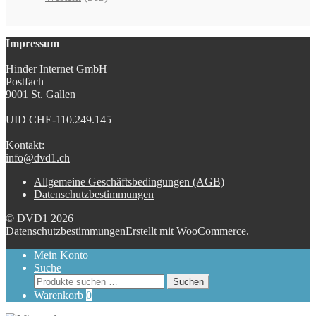
Impressum
Hinder Internet GmbH
Postfach
9001 St. Gallen
UID CHE-110.249.145
Kontakt:
info@dvd1.ch
Allgemeine Geschäftsbedingungen (AGB)
Datenschutzbestimmungen
© DVD1 2026
Datenschutzbestimmungen
Erstellt mit WooCommerce
.
Mein Konto
Suche
Suchen
Suchen
nach:
Warenkorb
0