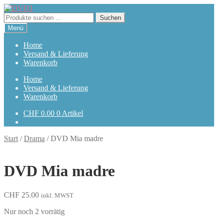
Zur
Zum
Navigation
Inhalt
Suchen
Suchen
springen
springen
nach:
Menü
Home
Versand & Lieferung
Warenkorb
Home
Versand & Lieferung
Warenkorb
CHF
0.00
0 Artikel
Start
/
Drama
/
DVD Mia madre
DVD Mia madre
CHF
25.00
inkl. MWST
Nur noch 2 vorrätig