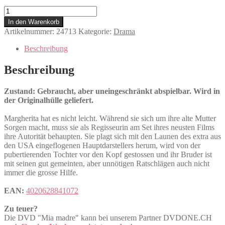
Mia
madre
In den Warenkorb
Menge
Artikelnummer:
24713
Kategorie:
Drama
Beschreibung
Beschreibung
Zustand: Gebraucht, aber uneingeschränkt abspielbar. Wird in
der Originalhülle geliefert.
Margherita hat es nicht leicht. Während sie sich um ihre alte Mutter
Sorgen macht, muss sie als Regisseurin am Set ihres neusten Films
ihre Autorität behaupten. Sie plagt sich mit den Launen des extra aus
den USA eingeflogenen Hauptdarstellers herum, wird von der
pubertierenden Tochter vor den Kopf gestossen und ihr Bruder ist
mit seinen gut gemeinten, aber unnötigen Ratschlägen auch nicht
immer die grosse Hilfe.
EAN:
4020628841072
Zu teuer?
Die DVD "Mia madre" kann bei unserem Partner DVDONE.CH