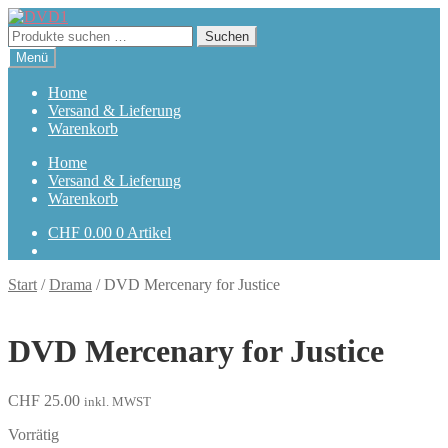
Zur
Zum
Navigation
Inhalt
Suchen
Suchen
springen
springen
nach:
Menü
Home
Versand & Lieferung
Warenkorb
Home
Versand & Lieferung
Warenkorb
CHF
0.00
0 Artikel
Start
/
Drama
/
DVD Mercenary for Justice
DVD Mercenary for Justice
CHF
25.00
inkl. MWST
Vorrätig