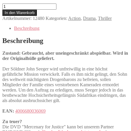
Mercenary
for
In den Warenkorb
Justice
Artikelnummer:
12480
Kategorien:
Action
,
Drama
,
Thriller
Menge
Beschreibung
Beschreibung
Zustand: Gebraucht, aber uneingeschränkt abspielbar. Wird in
der Originalhülle geliefert.
Der Söldner John Seeger wird unfreiwillig in eine höchst
gefährliche Mission verwickelt. Falls es ihm nicht gelingt, den Sohn
des weltweit mächtigsten Drogenbarons zu befreien, sollen
Mitglieder der Familie eines verstorbenen Kameraden ermordet
werden. Um den Auftrag zu erledigen, muss Seeger jedoch in das
bestbewachte Hochsicherheitsgefängnis Südafrikas eindringen, das
als absolut ausbruchssicher gilt.
EAN:
4006680036069
Zu teuer?
Die DVD "Mercenary for Justice" kann bei unserem Partner