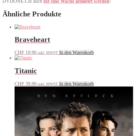
DVDONE.CH auch
für eine Woche gemietet werden
!
Ähnliche Produkte
Braveheart
CHF
19.90
In den Warenkorb
inkl. MWST
Titanic
CHF
39.90
In den Warenkorb
inkl. MWST