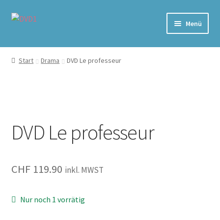
Zur
Zum
Menü
Navigation
Inhalt
springen
springen
Home
Start
Drama
DVD Le professeur
Versand & Lieferung
Warenkorb
DVD Le professeur
CHF
119.90
inkl. MWST
Nur noch 1 vorrätig