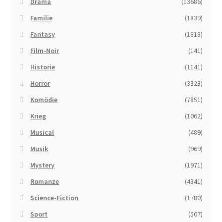
Drama
(13686)
Familie
(1839)
Fantasy
(1818)
Film-Noir
(141)
Historie
(1141)
Horror
(3323)
Komödie
(7851)
Krieg
(1062)
Musical
(489)
Musik
(969)
Mystery
(1971)
Romanze
(4341)
Science-Fiction
(1780)
Sport
(507)