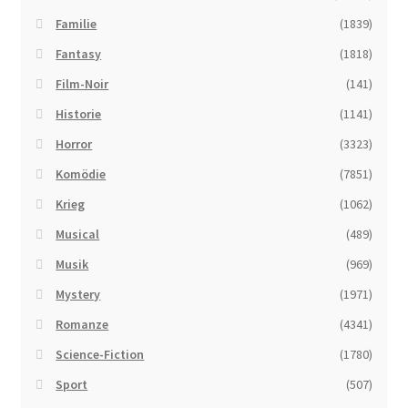
Familie
(1839)
Fantasy
(1818)
Film-Noir
(141)
Historie
(1141)
Horror
(3323)
Komödie
(7851)
Krieg
(1062)
Musical
(489)
Musik
(969)
Mystery
(1971)
Romanze
(4341)
Science-Fiction
(1780)
Sport
(507)