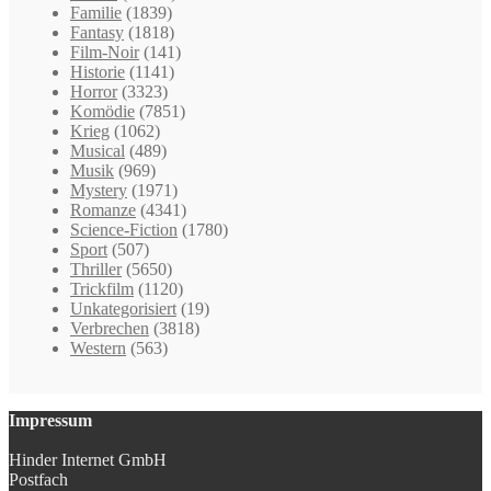
Familie
(1839)
Fantasy
(1818)
Film-Noir
(141)
Historie
(1141)
Horror
(3323)
Komödie
(7851)
Krieg
(1062)
Musical
(489)
Musik
(969)
Mystery
(1971)
Romanze
(4341)
Science-Fiction
(1780)
Sport
(507)
Thriller
(5650)
Trickfilm
(1120)
Unkategorisiert
(19)
Verbrechen
(3818)
Western
(563)
Impressum
Hinder Internet GmbH
Postfach