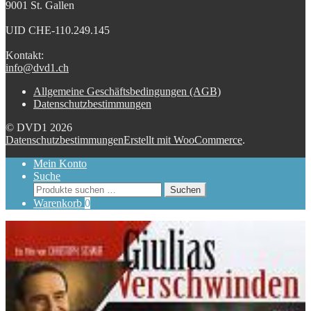
9001 St. Gallen
UID CHE-110.249.145
Kontakt:
info@dvd1.ch
Allgemeine Geschäftsbedingungen (AGB)
Datenschutzbestimmungen
© DVD1 2026
Datenschutzbestimmungen
Erstellt mit WooCommerce
.
Mein Konto
Suche
Suchen
Suchen
nach:
Warenkorb
0