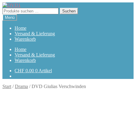
Zur
Zum
Navigation
Inhalt
Suchen
Suchen
springen
springen
nach:
Menü
Home
Versand & Lieferung
Warenkorb
Home
Versand & Lieferung
Warenkorb
CHF
0.00
0 Artikel
Start
/
Drama
/
DVD Giulias Verschwinden