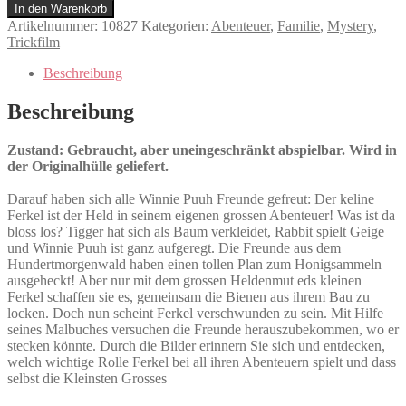
grosses
In den Warenkorb
Abenteuer
Artikelnummer:
10827
Kategorien:
Abenteuer
,
Familie
,
Mystery
,
Menge
Trickfilm
Beschreibung
Beschreibung
Zustand: Gebraucht, aber uneingeschränkt abspielbar. Wird in
der Originalhülle geliefert.
Darauf haben sich alle Winnie Puuh Freunde gefreut: Der keline
Ferkel ist der Held in seinem eigenen grossen Abenteuer! Was ist da
bloss los? Tigger hat sich als Baum verkleidet, Rabbit spielt Geige
und Winnie Puuh ist ganz aufgeregt. Die Freunde aus dem
Hundertmorgenwald haben einen tollen Plan zum Honigsammeln
ausgeheckt! Aber nur mit dem grossen Heldenmut eds kleinen
Ferkel schaffen sie es, gemeinsam die Bienen aus ihrem Bau zu
locken. Doch nun scheint Ferkel verschwunden zu sein. Mit Hilfe
seines Malbuches versuchen die Freunde herauszubekommen, wo er
stecken könnte. Durch die Bilder erinnern Sie sich und entdecken,
welch wichtige Rolle Ferkel bei all ihren Abenteuern spielt und dass
selbst die Kleinsten Grosses