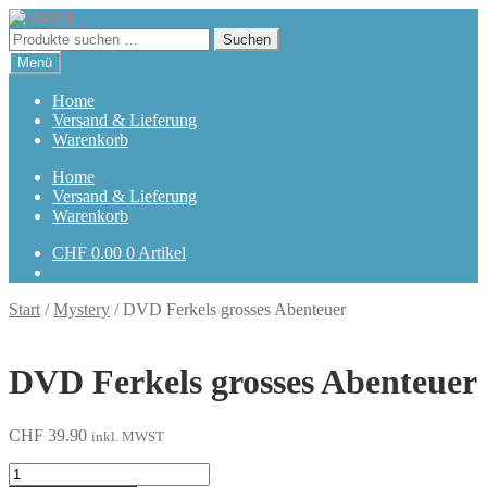
Zur
Zum
Navigation
Inhalt
Suchen
Suchen
springen
springen
nach:
Menü
Home
Versand & Lieferung
Warenkorb
Home
Versand & Lieferung
Warenkorb
CHF
0.00
0 Artikel
Start
/
Mystery
/
DVD Ferkels grosses Abenteuer
DVD Ferkels grosses Abenteuer
CHF
39.90
inkl. MWST
Ferkels