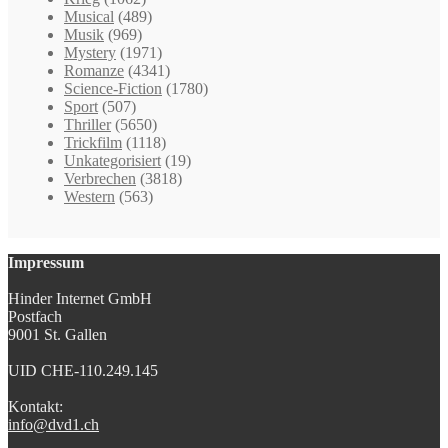
Musical
(489)
Musik
(969)
Mystery
(1971)
Romanze
(4341)
Science-Fiction
(1780)
Sport
(507)
Thriller
(5650)
Trickfilm
(1118)
Unkategorisiert
(19)
Verbrechen
(3818)
Western
(563)
Impressum
Hinder Internet GmbH
Postfach
9001 St. Gallen
UID CHE-110.249.145
Kontakt:
info@dvd1.ch