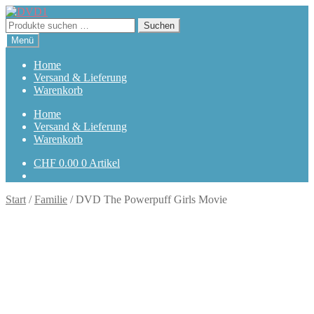
Zur
Zum
Navigation
Inhalt
Suchen
Suchen
springen
springen
nach:
Menü
Home
Versand & Lieferung
Warenkorb
Home
Versand & Lieferung
Warenkorb
CHF
0.00
0 Artikel
Start
/
Familie
/
DVD The Powerpuff Girls Movie