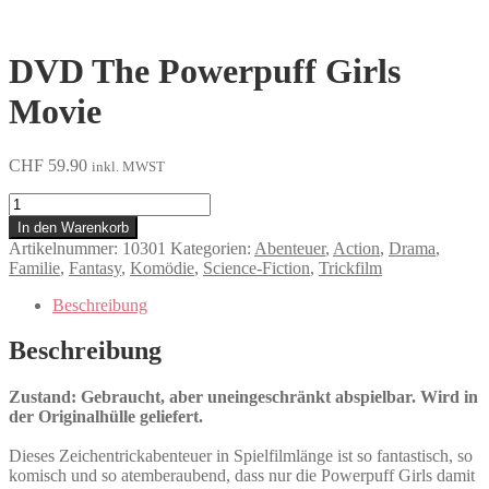
DVD The Powerpuff Girls
Movie
CHF
59.90
inkl. MWST
The
Powerpuff
In den Warenkorb
Girls
Artikelnummer:
10301
Kategorien:
Abenteuer
,
Action
,
Drama
,
Movie
Familie
,
Fantasy
,
Komödie
,
Science-Fiction
,
Trickfilm
Menge
Beschreibung
Beschreibung
Zustand: Gebraucht, aber uneingeschränkt abspielbar. Wird in
der Originalhülle geliefert.
Dieses Zeichentrickabenteuer in Spielfilmlänge ist so fantastisch, so
komisch und so atemberaubend, dass nur die Powerpuff Girls damit