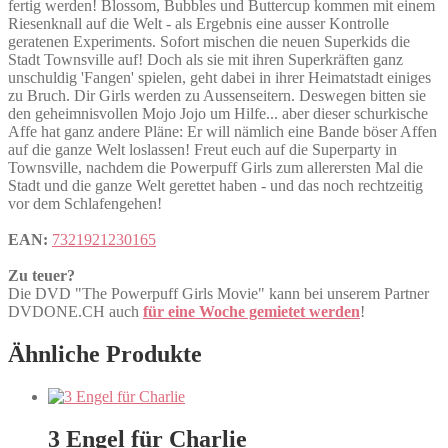
fertig werden! Blossom, Bubbles und Buttercup kommen mit einem
Riesenknall auf die Welt - als Ergebnis eine ausser Kontrolle
geratenen Experiments. Sofort mischen die neuen Superkids die
Stadt Townsville auf! Doch als sie mit ihren Superkräften ganz
unschuldig 'Fangen' spielen, geht dabei in ihrer Heimatstadt einiges
zu Bruch. Dir Girls werden zu Aussenseitern. Deswegen bitten sie
den geheimnisvollen Mojo Jojo um Hilfe... aber dieser schurkische
Affe hat ganz andere Pläne: Er will nämlich eine Bande böser Affen
auf die ganze Welt loslassen! Freut euch auf die Superparty in
Townsville, nachdem die Powerpuff Girls zum allerersten Mal die
Stadt und die ganze Welt gerettet haben - und das noch rechtzeitig
vor dem Schlafengehen!
EAN:
7321921230165
Zu teuer?
Die DVD "The Powerpuff Girls Movie" kann bei unserem Partner
DVDONE.CH auch
für eine Woche gemietet werden
!
Ähnliche Produkte
3 Engel für Charlie