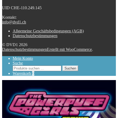
UID CHE-110.249.145
Kontakt:
info@dvd1.ch
Allgemeine Geschäftsbedingungen (AGB)
Datenschutzbestimmungen
© DVD1 2026
Datenschutzbestimmungen
Erstellt mit WooCommerce
.
Mein Konto
Suche
Suchen
Suchen
nach:
Warenkorb
0