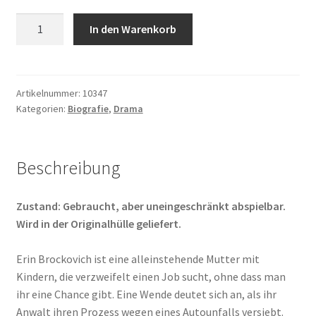
Erin
In den Warenkorb
Brockovich
-
Eine
wahre
Artikelnummer:
10347
Kategorien:
Biografie
,
Drama
Geschichte
Menge
Beschreibung
Zustand: Gebraucht, aber uneingeschränkt abspielbar.
Wird in der Originalhülle geliefert.
Erin Brockovich ist eine alleinstehende Mutter mit
Kindern, die verzweifelt einen Job sucht, ohne dass man
ihr eine Chance gibt. Eine Wende deutet sich an, als ihr
Anwalt ihren Prozess wegen eines Autounfalls versiebt.