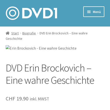
Zur
Zum
Menü
Navigation
Inhalt
springen
springen
Home
Start
Biografie
DVD Erin Brockovich – Eine wahre
Geschichte
Versand & Lieferung
Warenkorb
DVD Erin Brockovich –
Eine wahre Geschichte
CHF
19.90
inkl. MWST