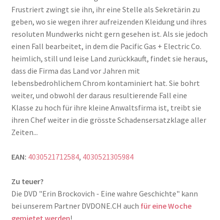
Frustriert zwingt sie ihn, ihr eine Stelle als Sekretärin zu
geben, wo sie wegen ihrer aufreizenden Kleidung und ihres
resoluten Mundwerks nicht gern gesehen ist. Als sie jedoch
einen Fall bearbeitet, in dem die Pacific Gas + Electric Co.
heimlich, still und leise Land zurückkauft, findet sie heraus,
dass die Firma das Land vor Jahren mit
lebensbedrohlichem Chrom kontaminiert hat. Sie bohrt
weiter, und obwohl der daraus resultierende Fall eine
Klasse zu hoch für ihre kleine Anwaltsfirma ist, treibt sie
ihren Chef weiter in die grösste Schadensersatzklage aller
Zeiten...
EAN:
4030521712584
,
4030521305984
Zu teuer?
Die DVD "Erin Brockovich - Eine wahre Geschichte" kann
bei unserem Partner DVDONE.CH auch
für eine Woche
gemietet werden
!