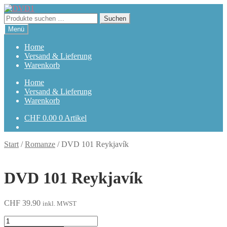
Zur
Zum
Navigation
Inhalt
Suchen
Suchen
springen
springen
nach:
Menü
Home
Versand & Lieferung
Warenkorb
Home
Versand & Lieferung
Warenkorb
CHF
0.00
0 Artikel
Start
/
Romanze
/
DVD 101 Reykjavík
DVD 101 Reykjavík
CHF
39.90
inkl. MWST
101