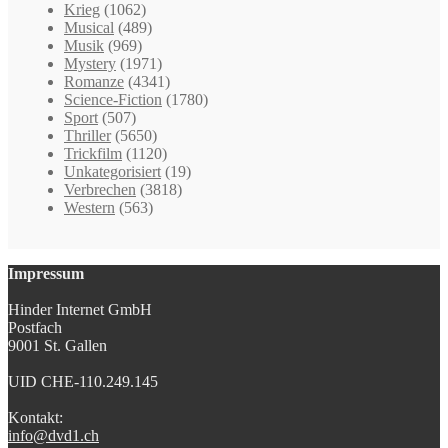
Krieg
(1062)
Musical
(489)
Musik
(969)
Mystery
(1971)
Romanze
(4341)
Science-Fiction
(1780)
Sport
(507)
Thriller
(5650)
Trickfilm
(1120)
Unkategorisiert
(19)
Verbrechen
(3818)
Western
(563)
Impressum
Hinder Internet GmbH
Postfach
9001 St. Gallen
UID CHE-110.249.145
Kontakt:
info@dvd1.ch