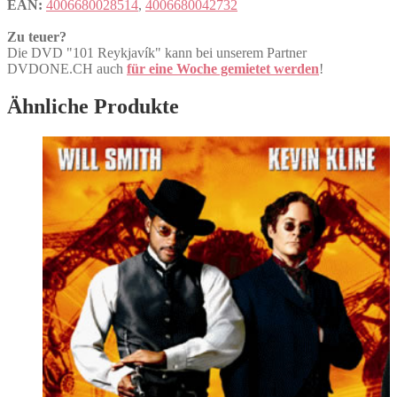
EAN:
4006680028514
,
4006680042732
Zu teuer?
Die DVD "101 Reykjavík" kann bei unserem Partner
DVDONE.CH auch
für eine Woche gemietet werden
!
Ähnliche Produkte