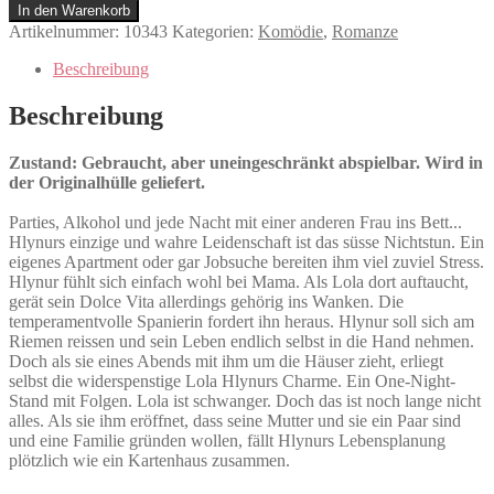
Reykjavík
In den Warenkorb
Menge
Artikelnummer:
10343
Kategorien:
Komödie
,
Romanze
Beschreibung
Beschreibung
Zustand: Gebraucht, aber uneingeschränkt abspielbar. Wird in
der Originalhülle geliefert.
Parties, Alkohol und jede Nacht mit einer anderen Frau ins Bett...
Hlynurs einzige und wahre Leidenschaft ist das süsse Nichtstun. Ein
eigenes Apartment oder gar Jobsuche bereiten ihm viel zuviel Stress.
Hlynur fühlt sich einfach wohl bei Mama. Als Lola dort auftaucht,
gerät sein Dolce Vita allerdings gehörig ins Wanken. Die
temperamentvolle Spanierin fordert ihn heraus. Hlynur soll sich am
Riemen reissen und sein Leben endlich selbst in die Hand nehmen.
Doch als sie eines Abends mit ihm um die Häuser zieht, erliegt
selbst die widerspenstige Lola Hlynurs Charme. Ein One-Night-
Stand mit Folgen. Lola ist schwanger. Doch das ist noch lange nicht
alles. Als sie ihm eröffnet, dass seine Mutter und sie ein Paar sind
und eine Familie gründen wollen, fällt Hlynurs Lebensplanung
plötzlich wie ein Kartenhaus zusammen.