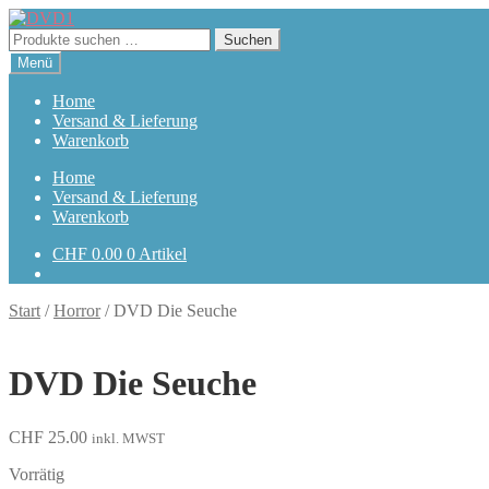
Zur
Zum
Navigation
Inhalt
Suchen
Suchen
springen
springen
nach:
Menü
Home
Versand & Lieferung
Warenkorb
Home
Versand & Lieferung
Warenkorb
CHF
0.00
0 Artikel
Start
/
Horror
/
DVD Die Seuche
DVD Die Seuche
CHF
25.00
inkl. MWST
Vorrätig