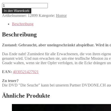
Die
Seuche
In den Warenkorb
Menge
Artikelnummer:
12899
Kategorie:
Horror
Beschreibung
Beschreibung
Zustand: Gebraucht, aber uneingeschränkt abspielbar. Wird in de
Das Ende naht! Zumindest für alle Erwachsenen, die von ihren eigene
genannt wird. Und nun erwachen sie, um eine teuflische Mission zu e
Gnade walten, wenn sie ihre Opfer verfolgen, in die Ecke drängen und
EAN:
4030521427921
Zu teuer?
Die DVD "Die Seuche" kann bei unserem Partner DVDONE.CH a
Ähnliche Produkte