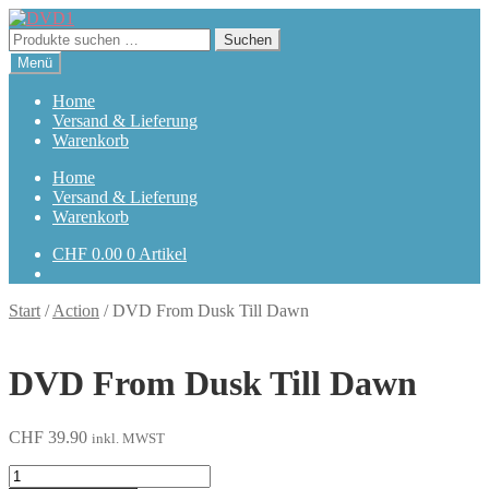
Zur
Zum
Navigation
Inhalt
Suchen
Suchen
springen
springen
nach:
Menü
Home
Versand & Lieferung
Warenkorb
Home
Versand & Lieferung
Warenkorb
CHF
0.00
0 Artikel
Start
/
Action
/
DVD From Dusk Till Dawn
DVD From Dusk Till Dawn
CHF
39.90
inkl. MWST
From