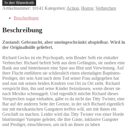
Dusk
In den Warenkorb
Till
Artikelnummer:
10141
Kategorien:
Action
,
Horror
,
Verbrechen
Dawn
Menge
Beschreibung
Beschreibung
Zustand: Gebraucht, aber uneingeschränkt abspielbar. Wird in
der Originalhülle geliefert.
Richard Gecko ist ein Psychopath, sein Bruder Seth ein eiskalter
Verbrecher. Richard befreit Seth aus dem Gefängnis, sie rauben eine
Bank aus und hinterlassen eine Spur aus Blut und Verwüstung. Auf
ihrer Flucht entführen sie schliesslich einen ehemaligen Baptisten-
Prediger, der sein Amt nach dem Tod seiner Frau aufgegeben hat
und nun mit seinen beiden Kindern von Ort zu Ort zieht. Richard
verspricht ihm, ihn und seine Kinder freizulassen, wenn dieser sie
nach Mexiko schmuggelt. Und eigentlich möchte Richard dieses
Versprechen sogar einhalten, gäbe es da nicht das Titty Twister, eine
Bar auf der anderen Seite der Grenze, in der sich Richard eigentlich
nur mit mexikanischen Gangstern treffen will, um mit ihnen ein
Geschäft zu machen. Leider wird das Titty Twister von einer Horde
blutrünstiger Vampire geleitet, die ihre Gäste, inklusive Gangster
und Prediger, einschliessen, um sich an ihnen zu laben