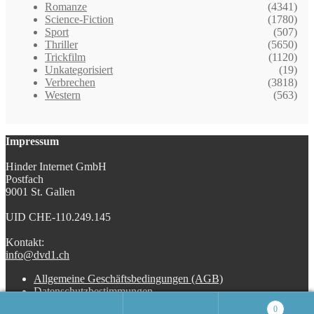
Romanze
(4341)
Science-Fiction
(1780)
Sport
(507)
Thriller
(5650)
Trickfilm
(1120)
Unkategorisiert
(19)
Verbrechen
(3818)
Western
(563)
Impressum
Hinder Internet GmbH
Postfach
9001 St. Gallen
UID CHE-110.249.145
Kontakt:
info@dvd1.ch
Allgemeine Geschäftsbedingungen (AGB)
Datenschutzbestimmungen
0