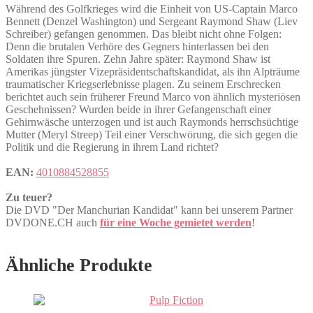
Während des Golfkrieges wird die Einheit von US-Captain Marco
Bennett (Denzel Washington) und Sergeant Raymond Shaw (Liev
Schreiber) gefangen genommen. Das bleibt nicht ohne Folgen:
Denn die brutalen Verhöre des Gegners hinterlassen bei den
Soldaten ihre Spuren. Zehn Jahre später: Raymond Shaw ist
Amerikas jüngster Vizepräsidentschaftskandidat, als ihn Alpträume
traumatischer Kriegserlebnisse plagen. Zu seinem Erschrecken
berichtet auch sein früherer Freund Marco von ähnlich mysteriösen
Geschehnissen? Wurden beide in ihrer Gefangenschaft einer
Gehirnwäsche unterzogen und ist auch Raymonds herrschsüchtige
Mutter (Meryl Streep) Teil einer Verschwörung, die sich gegen die
Politik und die Regierung in ihrem Land richtet?
EAN:
4010884528855
Zu teuer?
Die DVD "Der Manchurian Kandidat" kann bei unserem Partner
DVDONE.CH auch
für eine Woche gemietet werden
!
Ähnliche Produkte