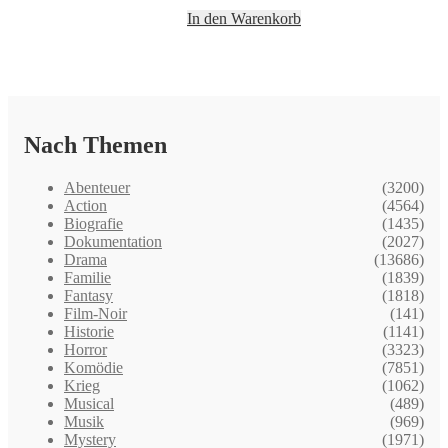
In den Warenkorb
Nach Themen
Abenteuer
(3200)
Action
(4564)
Biografie
(1435)
Dokumentation
(2027)
Drama
(13686)
Familie
(1839)
Fantasy
(1818)
Film-Noir
(141)
Historie
(1141)
Horror
(3323)
Komödie
(7851)
Krieg
(1062)
Musical
(489)
Musik
(969)
Mystery
(1971)