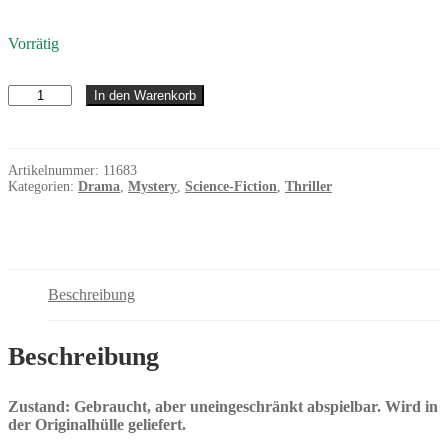
Vorrätig
Der
In den Warenkorb
Manchurian
Kandidat
Menge
Artikelnummer:
11683
Kategorien:
Drama
,
Mystery
,
Science-Fiction
,
Thriller
Beschreibung
Beschreibung
Zustand: Gebraucht, aber uneingeschränkt abspielbar. Wird in
der Originalhülle geliefert.