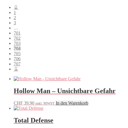
Beliebtheit
←
sortiert
1
2
3
…
701
702
703
704
705
706
707
→
Hollow Man – Unsichtbare Gefahr
CHF
39.90
In den Warenkorb
inkl. MWST
Total Defense