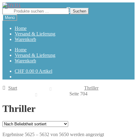
Zur
Zum
Navigation
Inhalt
Suchen
Suchen
springen
springen
nach:
Menü
Home
Versand & Lieferung
Warenkorb
Home
Versand & Lieferung
Warenkorb
CHF
0.00
0 Artikel
Start
Thriller
Seite 704
Thriller
Nach
Ergebnisse 5625 – 5632 von 5650 werden angezeigt