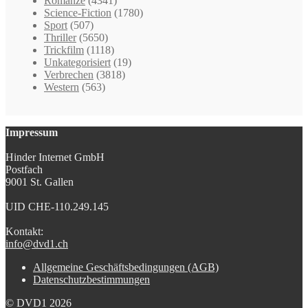
Romanze
(4341)
Science-Fiction
(1780)
Sport
(507)
Thriller
(5650)
Trickfilm
(1118)
Unkategorisiert
(19)
Verbrechen
(3818)
Western
(563)
Impressum
Hinder Internet GmbH
Postfach
9001 St. Gallen
UID CHE-110.249.145
Kontakt:
info@dvd1.ch
Allgemeine Geschäftsbedingungen (AGB)
Datenschutzbestimmungen
© DVD1 2026