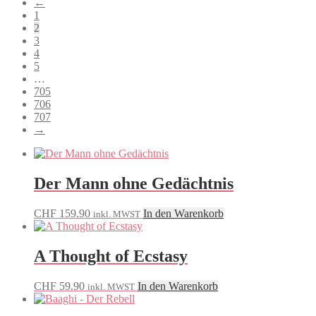
←
sortiert
1
2
3
4
5
…
705
706
707
→
Der Mann ohne Gedächtnis
CHF
159.90
In den Warenkorb
inkl. MWST
A Thought of Ecstasy
CHF
59.90
In den Warenkorb
inkl. MWST