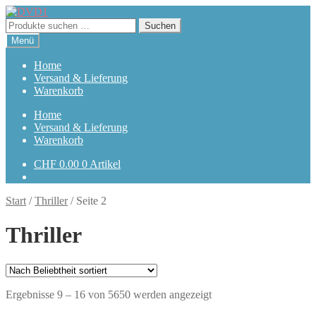
Zur
Zum
Navigation
Inhalt
Suchen
Suchen
springen
springen
nach:
Menü
Home
Versand & Lieferung
Warenkorb
Home
Versand & Lieferung
Warenkorb
CHF
0.00
0 Artikel
Start
/
Thriller
/
Seite 2
Thriller
Nach
Ergebnisse 9 – 16 von 5650 werden angezeigt
Beliebtheit