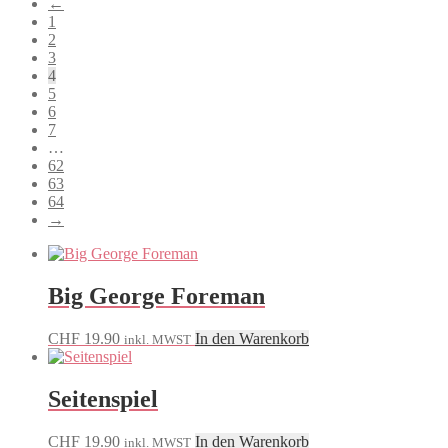
←
sortiert
1
2
3
4
5
6
7
…
62
63
64
→
Big George Foreman
CHF
19.90
In den Warenkorb
inkl. MWST
Seitenspiel
CHF
19.90
In den Warenkorb
inkl. MWST