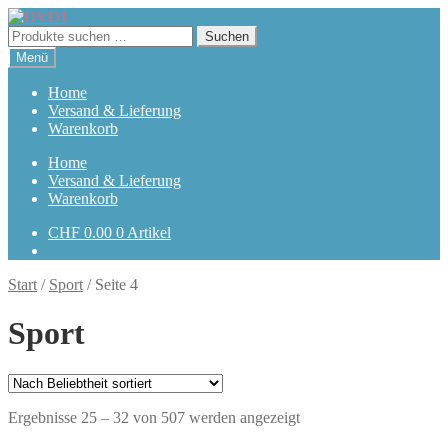
Zur
Zum
Navigation
Inhalt
Suchen
Suchen
springen
springen
nach:
Menü
Home
Versand & Lieferung
Warenkorb
Home
Versand & Lieferung
Warenkorb
CHF
0.00
0 Artikel
Start
/
Sport
/
Seite 4
Sport
Nach
Ergebnisse 25 – 32 von 507 werden angezeigt
Beliebtheit