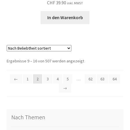
CHF
39.90
inkl. MWST
In den Warenkorb
Nach
Ergebnisse 9 – 16 von 507 werden angezeigt
Beliebtheit
sortiert
←
1
2
3
4
5
…
62
63
64
→
Nach Themen