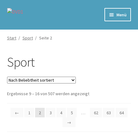
Zur
Zum
Menü
Navigation
Inhalt
springen
springen
Home
Start
/
Sport
/
Seite 2
Versand & Lieferung
Sport
Warenkorb
Nach
Ergebnisse 9 – 16 von 507 werden angezeigt
Beliebtheit
sortiert
←
1
2
3
4
5
…
62
63
64
→