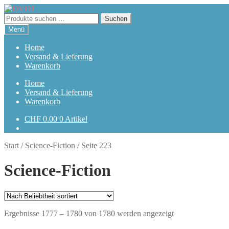
Zur
Zum
Navigation
Inhalt
Suchen
Suchen
springen
springen
nach:
Menü
Home
Versand & Lieferung
Warenkorb
Home
Versand & Lieferung
Warenkorb
CHF
0.00
0 Artikel
Start
/
Science-Fiction
/
Seite 223
Science-Fiction
Nach
Ergebnisse 1777 – 1780 von 1780 werden angezeigt
Beliebtheit