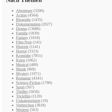
Nach Themen
Abenteuer
(3200)
Action
(4564)
Biografie
(1435)
Dokumentation
(2027)
Drama
(13686)
Familie
(1839)
Fantasy
(1818)
Film-Noir
(141)
Historie
(1141)
Horror
(3323)
Komödie
(7851)
Krieg
(1062)
Musical
(489)
Musik
(969)
Mystery
(1971)
Romanze
(4341)
Science-Fiction
(1780)
Sport
(507)
Thriller
(5650)
Trickfilm
(1120)
Unkategorisiert
(19)
Verbrechen
(3818)
Western
(563)