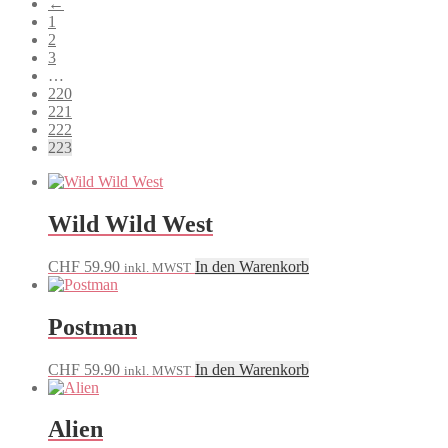
←
sortiert
1
2
3
…
220
221
222
223
Wild Wild West
CHF
59.90
In den Warenkorb
inkl. MWST
Postman
CHF
59.90
In den Warenkorb
inkl. MWST
Alien