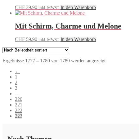
CHF
39.90
In den Warenkorb
inkl. MWST
Mit Schirm, Charme und Melone
CHF
59.90
In den Warenkorb
inkl. MWST
Nach
Ergebnisse 1777 – 1780 von 1780 werden angezeigt
Beliebtheit
←
sortiert
1
2
3
…
220
221
222
223