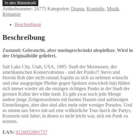
Menge
In den Warenkorb
Artikelnummer:
26775
Kategorien:
Drama
,
Komödie
,
Musik
,
Romanze
Beschreibung
Beschreibung
Zustand: Gebraucht, aber uneingeschränkt abspielbar. Wird in
der Originalhülle geliefert.
Salt Lake City, Utah, USA, 1985: Stadt der Mormonen, des
amerikanischen Konservatismus - und der Punks?! Stevo und
Heroin Bob (der nicht einmal Aspirin zu sich zu nehmen wünscht
und eine ausgeprägte Phobie gegen Spritzen entwickelt hat) fühlen
sich immer wieder als die einzigen richtigen Punks in der Stadt der
grossen Kultur des white trash. Es gibt zwar noch jede Menge
andere junge ZeitgenossInnen mit bunten Haaren und aufsässigen
Einstellungen, aber dies sind alles mehr oder weniger Pseudos. Und
so nimmt uns Stevo mit auf eine willkürliche Tour durch die Partys,
Konzerte und Jahre, in denen es nicht leicht war, sich ein Punk zu
nennen.
EAN:
9120052891737