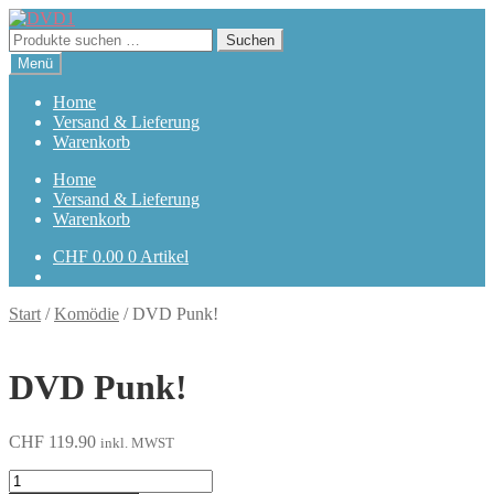
Zur
Zum
Navigation
Inhalt
Suchen
Suchen
springen
springen
nach:
Menü
Home
Versand & Lieferung
Warenkorb
Home
Versand & Lieferung
Warenkorb
CHF
0.00
0 Artikel
Start
/
Komödie
/
DVD Punk!
DVD Punk!
CHF
119.90
inkl. MWST
Punk!