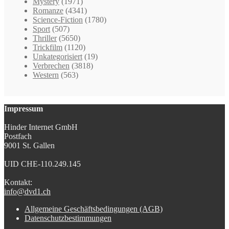
Mystery
(1971)
Romanze
(4341)
Science-Fiction
(1780)
Sport
(507)
Thriller
(5650)
Trickfilm
(1120)
Unkategorisiert
(19)
Verbrechen
(3818)
Western
(563)
Impressum
Hinder Internet GmbH
Postfach
9001 St. Gallen
UID CHE-110.249.145
Kontakt:
info@dvd1.ch
Allgemeine Geschäftsbedingungen (AGB)
Datenschutzbestimmungen