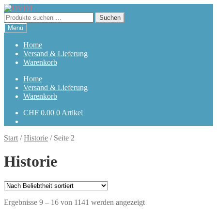
Zur
Zum
Navigation
Inhalt
Suchen
Suchen
springen
springen
nach:
Menü
Home
Versand & Lieferung
Warenkorb
Home
Versand & Lieferung
Warenkorb
CHF
0.00
0 Artikel
Start
/
Historie
/
Seite 2
Historie
Nach
Ergebnisse 9 – 16 von 1141 werden angezeigt
Beliebtheit