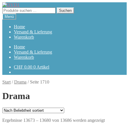
Zur
Zum
Navigation
Inhalt
Suchen
Suchen
springen
springen
nach:
Menü
Home
Versand & Lieferung
Warenkorb
Home
Versand & Lieferung
Warenkorb
CHF
0.00
0 Artikel
Start
/
Drama
/
Seite 1710
Drama
Nach
Ergebnisse 13673 – 13680 von 13686 werden angezeigt
Beliebtheit