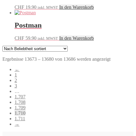
CHF
19.90
In den Warenkorb
inkl. MWST
Postman
CHF
59.90
In den Warenkorb
inkl. MWST
Nach
Ergebnisse 13673 – 13680 von 13686 werden angezeigt
Beliebtheit
←
sortiert
1
2
3
…
1.707
1.708
1.709
1.710
1.711
→