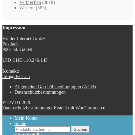
Verbrechen
(3818)
Western
(563)
Impressum
Hinder Internet GmbH
Postfach
9001 St. Gallen
UID CHE-110.249.145
Kontakt:
info@dvd1.ch
Allgemeine Geschäftsbedingungen (AGB)
Datenschutzbestimmungen
© DVD1 2026
Datenschutzbestimmungen
Erstellt mit WooCommerce
.
Mein Konto
Suche
Suchen
Suchen
nach: