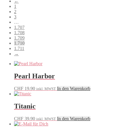
←
sortiert
1
2
3
…
1.707
1.708
1.709
1.710
1.711
→
Pearl Harbor
CHF
19.90
In den Warenkorb
inkl. MWST
Titanic
CHF
39.90
In den Warenkorb
inkl. MWST