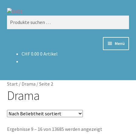
Zur
Zum
Suchen
Navigation
Inhalt
Suchen
springen
springen
nach:
Menü
CHF
0.00
0 Artikel
Home
Versand & Lieferung
Start
/
Drama
/
Seite 2
Warenkorb
Drama
Nach
Ergebnisse 9 – 16 von 13685 werden angezeigt