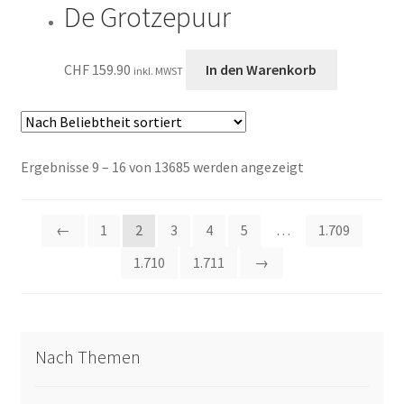
De Grotzepuur
CHF
159.90
In den Warenkorb
inkl. MWST
Nach
Ergebnisse 9 – 16 von 13685 werden angezeigt
Beliebtheit
sortiert
←
1
2
3
4
5
…
1.709
1.710
1.711
→
Nach Themen