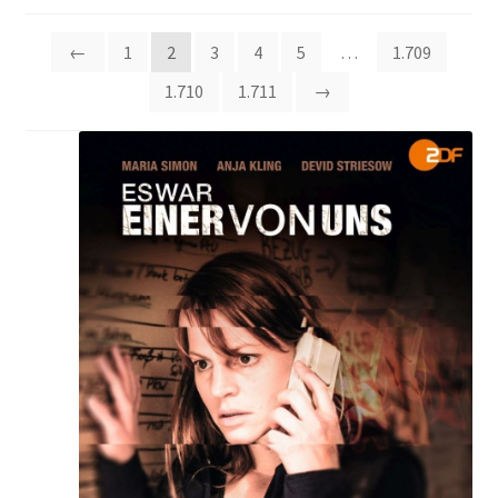
Beliebtheit
sortiert
←
1
2
3
4
5
…
1.709
1.710
1.711
→