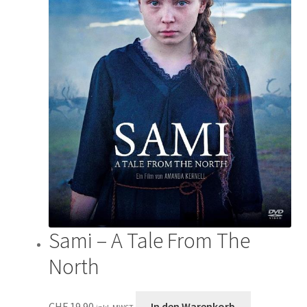
Sami – A Tale From The
North
CHF
19.90
In den Warenkorb