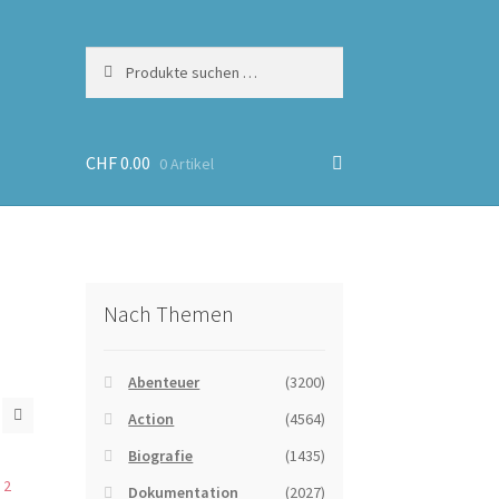
Suchen
Suchen
nach:
CHF
0.00
0 Artikel
Nach Themen
Abenteuer
(3200)
Action
(4564)
Biografie
(1435)
Dokumentation
(2027)