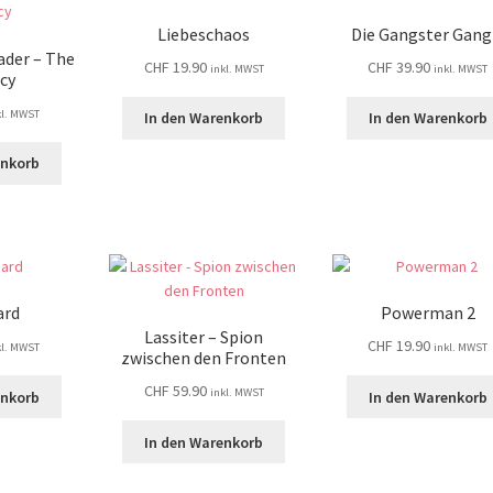
Liebeschaos
Die Gangster Gang
ader – The
CHF
19.90
CHF
39.90
inkl. MWST
inkl. MWST
cy
kl. MWST
In den Warenkorb
In den Warenkorb
enkorb
ard
Powerman 2
Lassiter – Spion
CHF
19.90
kl. MWST
inkl. MWST
zwischen den Fronten
CHF
59.90
inkl. MWST
enkorb
In den Warenkorb
In den Warenkorb