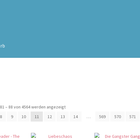
rb
Nach
81 – 88 von 4564 werden angezeigt
Beliebtheit
8
9
10
11
12
13
14
…
569
570
571
sortiert