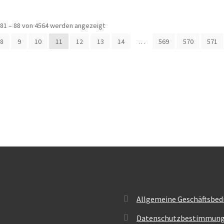
Nach
81 – 88 von 4564 werden angezeigt
Beliebtheit
8
9
10
11
12
13
14
…
569
570
571
sortiert
Allgemeine Geschäftsbed
Datenschutzbestimmun