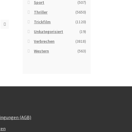
Sport
(507)
Thriller
(5650)
Trickfilm
(1120)
Unkategorisiert
(19)
Verbrechen
(3818)
Western
(563)
ingungen (AGB)
gen