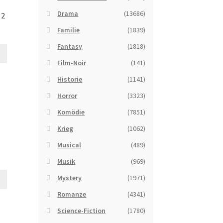
Drama
(13686)
 2
Familie
(1839)
Fantasy
(1818)
Film-Noir
(141)
Historie
(1141)
Horror
(3323)
Komödie
(7851)
Krieg
(1062)
Musical
(489)
Musik
(969)
Mystery
(1971)
Romanze
(4341)
Science-Fiction
(1780)