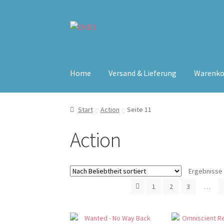
Zur
Zum
Navigation
Inhalt
springen
springen
Home
Versand & Lieferung
Warenko
Start
Action
Seite 11
Action
Ergebnisse 
1
2
3
…