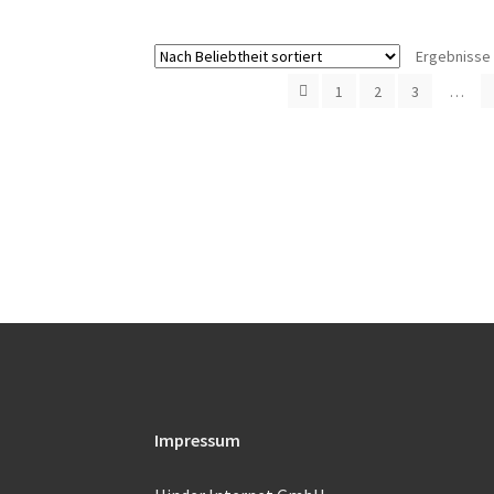
Ergebnisse 
1
2
3
…
Impressum