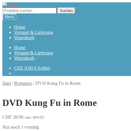
Zur
Zum
Navigation
Inhalt
Suchen
Suchen
springen
springen
nach:
Menü
Home
Versand & Lieferung
Warenkorb
Home
Versand & Lieferung
Warenkorb
CHF
0.00
0 Artikel
Start
/
Romanze
/
DVD Kung Fu in Rome
DVD Kung Fu in Rome
CHF
39.90
inkl. MWST
Nur noch 1 vorrätig