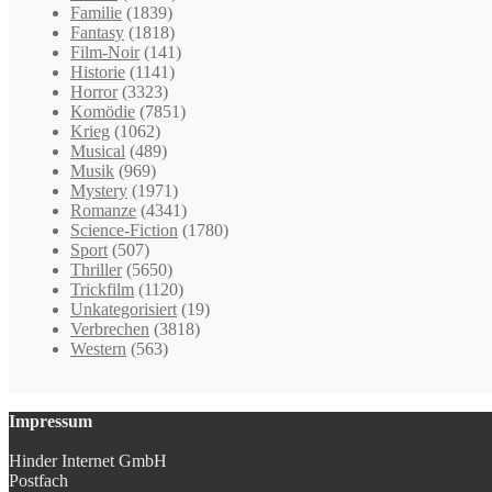
Familie
(1839)
Fantasy
(1818)
Film-Noir
(141)
Historie
(1141)
Horror
(3323)
Komödie
(7851)
Krieg
(1062)
Musical
(489)
Musik
(969)
Mystery
(1971)
Romanze
(4341)
Science-Fiction
(1780)
Sport
(507)
Thriller
(5650)
Trickfilm
(1120)
Unkategorisiert
(19)
Verbrechen
(3818)
Western
(563)
Impressum
Hinder Internet GmbH
Postfach