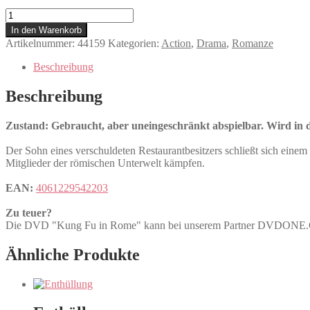
Kung
Fu
In den Warenkorb
in
Artikelnummer:
44159
Kategorien:
Action
,
Drama
,
Romanze
Rome
Menge
Beschreibung
Beschreibung
Zustand: Gebraucht, aber uneingeschränkt abspielbar. Wird in de
Der Sohn eines verschuldeten Restaurantbesitzers schließt sich einem
Mitglieder der römischen Unterwelt kämpfen.
EAN:
4061229542203
Zu teuer?
Die DVD "Kung Fu in Rome" kann bei unserem Partner DVDONE
Ähnliche Produkte